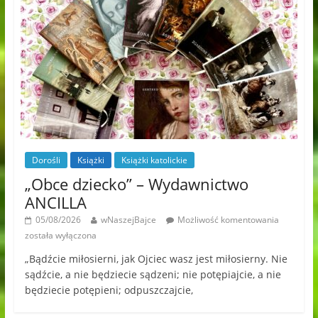
Dorośli
Książki
Książki katolickie
„Obce dziecko” – Wydawnictwo
ANCILLA
05/08/2026
wNaszejBajce
Możliwość komentowania
została wyłączona
„Bądźcie miłosierni, jak Ojciec wasz jest miłosierny. Nie
sądźcie, a nie będziecie sądzeni; nie potępiajcie, a nie
będziecie potępieni; odpuszczajcie,