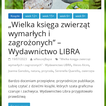
Książki
wiek 12+
wiek 15+
wiek 6+
wiek 9+
„Wielka księga zwierząt
wymarłych i
zagrożonych” –
Wydawnictwo LIBRA
19/07/2023
wNaszejBajce
"Wielka księga zwierząt
,
,
wymarłych i zagrożonych" - Wydawnictwo LIBRA
Alesio Alcini
,
,
,
,
Joanna Ganobis
natura
przyroda
Serenella Quarello
zwierzęta
Bardzo doceniam przepiękne, przyrodnicze publikacje.
Lubię czytać z dziećmi książki, których szata graficzna
czaruje i zachwyca. Wydawnictwo Libra przygotowało
prawdziwą