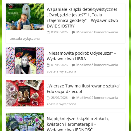
Wspaniałe książki detektywistyczne!
„Cyryl, gdzie jesteś?” i „Tosia
i tajemnica geodety” – Wydawnictwo
DWIE SIOSTRY
Możliwość komentowania
03/08/2026
została wyłączona
„Niesamowita podróż Odyseusza” –
Wydawnictwo LIBRA
Możliwość komentowania
01/08/2026
została wyłączona
„Wiersze Tuwima ilustrowane sztuką”
Edukacja-dzieci.pl
Możliwość komentowania
28/07/2026
została wyłączona
Najpiękniejsze książki o ziołach,
kwiatach i aromaterapii –
Wydawnictwo JEDNOŚĆ