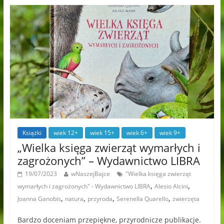
Książki
wiek 12+
wiek 15+
wiek 6+
wiek 9+
„Wielka księga zwierząt wymarłych i
zagrożonych” – Wydawnictwo LIBRA
19/07/2023
wNaszejBajce
"Wielka księga zwierząt
,
,
wymarłych i zagrożonych" - Wydawnictwo LIBRA
Alesio Alcini
,
,
,
,
Joanna Ganobis
natura
przyroda
Serenella Quarello
zwierzęta
Bardzo doceniam przepiękne, przyrodnicze publikacje.