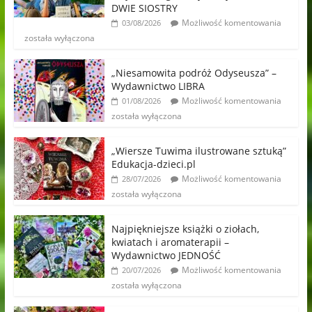
DWIE SIOSTRY
Możliwość komentowania
03/08/2026
została wyłączona
„Niesamowita podróż Odyseusza” –
Wydawnictwo LIBRA
Możliwość komentowania
01/08/2026
została wyłączona
„Wiersze Tuwima ilustrowane sztuką”
Edukacja-dzieci.pl
Możliwość komentowania
28/07/2026
została wyłączona
Najpiękniejsze książki o ziołach,
kwiatach i aromaterapii –
Wydawnictwo JEDNOŚĆ
Możliwość komentowania
20/07/2026
została wyłączona