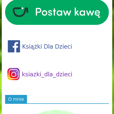
O mnie