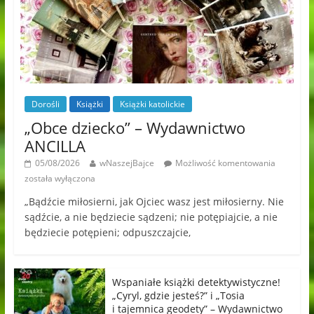
Dorośli
Książki
Książki katolickie
„Obce dziecko” – Wydawnictwo
ANCILLA
05/08/2026
wNaszejBajce
Możliwość komentowania
została wyłączona
„Bądźcie miłosierni, jak Ojciec wasz jest miłosierny. Nie
sądźcie, a nie będziecie sądzeni; nie potępiajcie, a nie
będziecie potępieni; odpuszczajcie,
Wspaniałe książki detektywistyczne!
„Cyryl, gdzie jesteś?” i „Tosia
i tajemnica geodety” – Wydawnictwo