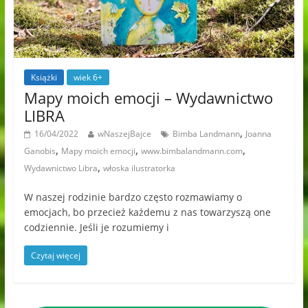
Książki
wiek 6+
Mapy moich emocji – Wydawnictwo
LIBRA
,
16/04/2022
wNaszejBajce
Bimba Landmann
Joanna
,
,
,
Ganobis
Mapy moich emocji
www.bimbalandmann.com
,
Wydawnictwo Libra
włoska ilustratorka
W naszej rodzinie bardzo często rozmawiamy o
emocjach, bo przecież każdemu z nas towarzyszą one
codziennie. Jeśli je rozumiemy i
Czytaj więcej