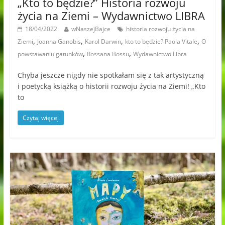
„Kto to będzie?” Historia rozwoju
życia na Ziemi – Wydawnictwo LIBRA
18/04/2022
wNaszejBajce
historia rozwoju życia na
,
,
,
,
Ziemi
Joanna Ganobis
Karol Darwin
kto to będzie? Paola Vitale
O
,
,
powstawaniu gatunków
Rossana Bossu
Wydawnictwo Libra
Chyba jeszcze nigdy nie spotkałam się z tak artystyczną
i poetycką książką o historii rozwoju życia na Ziemi! „Kto
to
Czytaj więcej