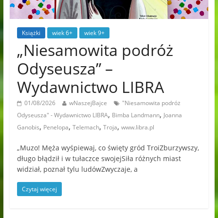
Książki
wiek 6+
wiek 9+
„Niesamowita podróż
Odyseusza” –
Wydawnictwo LIBRA
01/08/2026
wNaszejBajce
"Niesamowita podróż
,
,
Odyseusza" - Wydawnictwo LIBRA
Bimba Landmann
Joanna
,
,
,
,
Ganobis
Penelopa
Telemach
Troja
www.libra.pl
„Muzo! Męża wyśpiewaj, co święty gród TroiZburzywszy,
długo błądził i w tułaczce swojejSiła różnych miast
widział, poznał tylu ludówZwyczaje, a
Czytaj więcej