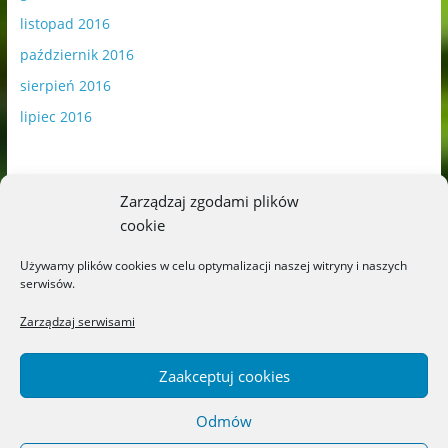
listopad 2016
październik 2016
sierpień 2016
lipiec 2016
Zarządzaj zgodami plików
cookie
Publikowane materiały zawierają płatną promocję.
Używamy plików cookies w celu optymalizacji naszej witryny i naszych
serwisów.
Polityka plików cookies
-
Polityka prywatności
Zarządzaj serwisami
Zaakceptuj cookies
Odmów
Copyright © 2026
Blog o książkach dla dzieci i młodzieży –