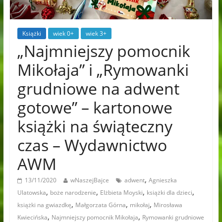
Książki
wiek 0+
wiek 3+
„Najmniejszy pomocnik
Mikołaja” i „Rymowanki
grudniowe na adwent
gotowe” – kartonowe
książki na świąteczny
czas – Wydawnictwo
AWM
,
13/11/2020
wNaszejBajce
adwent
Agnieszka
,
,
,
,
Ulatowska
boże narodzenie
Elżbieta Moyski
książki dla dzieci
,
,
,
książki na gwiazdkę
Małgorzata Górna
mikołaj
Mirosława
,
,
Kwiecińska
Najmniejszy pomocnik Mikołaja
Rymowanki grudniowe