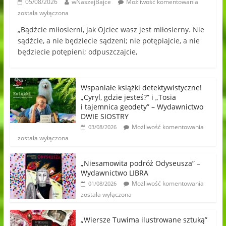
05/08/2026
wNaszejBajce
Możliwość komentowania
została wyłączona
„Bądźcie miłosierni, jak Ojciec wasz jest miłosierny. Nie
sądźcie, a nie będziecie sądzeni; nie potępiajcie, a nie
będziecie potępieni; odpuszczajcie,
Wspaniałe książki detektywistyczne!
„Cyryl, gdzie jesteś?” i „Tosia
i tajemnica geodety” – Wydawnictwo
DWIE SIOSTRY
Możliwość komentowania
03/08/2026
została wyłączona
„Niesamowita podróż Odyseusza” –
Wydawnictwo LIBRA
Możliwość komentowania
01/08/2026
została wyłączona
„Wiersze Tuwima ilustrowane sztuką”