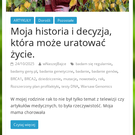
ARTYKUŁY
Dorośli
Pozostałe
Moja historia i decyzja,
która może uratować
życie.
,
24/10/2025
wNaszejBajce
badam się regularnie
,
,
,
,
badamy geny.pl
badania genetyczne
badanie
badanie genów
,
,
,
,
,
,
BRCA1
BRCA2
dziedziczenie
mutacje
nowotwór
rak
,
,
Rozszerzony plan profilaktyki
testy DNA
Warsaw Genomics
W mojej rodzinie rak to nie był tylko temat z telewizji czy
artykułów medycznych, to była rzeczywistość. Moja
mama chorowała
Czytaj więcej