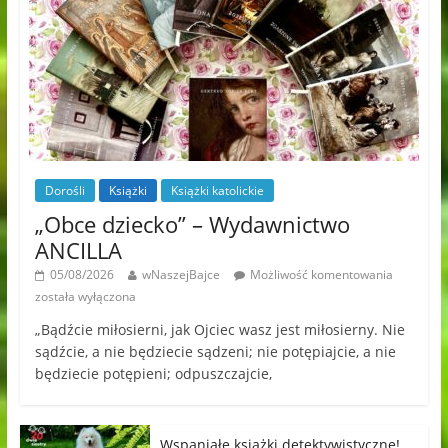
Dorośli
Książki
Książki katolickie
„Obce dziecko” – Wydawnictwo
ANCILLA
05/08/2026
wNaszejBajce
Możliwość komentowania
została wyłączona
„Bądźcie miłosierni, jak Ojciec wasz jest miłosierny. Nie
sądźcie, a nie będziecie sądzeni; nie potępiajcie, a nie
będziecie potępieni; odpuszczajcie,
Wspaniałe książki detektywistyczne!