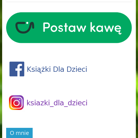
O mnie