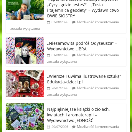
„Cyryl, gdzie jesteś?” i „Tosia
i tajemnica geodety” – Wydawnictwo
DWIE SIOSTRY
Możliwość komentowania
03/08/2026
została wyłączona
„Niesamowita podróż Odyseusza” –
Wydawnictwo LIBRA
Możliwość komentowania
01/08/2026
została wyłączona
„Wiersze Tuwima ilustrowane sztuką”
Edukacja-dzieci.pl
Możliwość komentowania
28/07/2026
została wyłączona
Najpiękniejsze książki o ziołach,
kwiatach i aromaterapii –
Wydawnictwo JEDNOŚĆ
Możliwość komentowania
20/07/2026