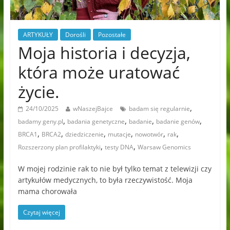
ARTYKUŁY
Dorośli
Pozostałe
Moja historia i decyzja,
która może uratować
życie.
,
24/10/2025
wNaszejBajce
badam się regularnie
,
,
,
,
badamy geny.pl
badania genetyczne
badanie
badanie genów
,
,
,
,
,
,
BRCA1
BRCA2
dziedziczenie
mutacje
nowotwór
rak
,
,
Rozszerzony plan profilaktyki
testy DNA
Warsaw Genomics
W mojej rodzinie rak to nie był tylko temat z telewizji czy
artykułów medycznych, to była rzeczywistość. Moja
mama chorowała
Czytaj więcej