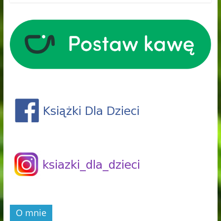
O mnie