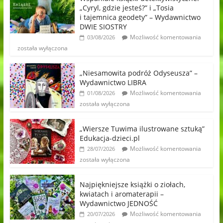
„Cyryl, gdzie jesteś?” i „Tosia
i tajemnica geodety” – Wydawnictwo
DWIE SIOSTRY
Możliwość komentowania
03/08/2026
została wyłączona
„Niesamowita podróż Odyseusza” –
Wydawnictwo LIBRA
Możliwość komentowania
01/08/2026
została wyłączona
„Wiersze Tuwima ilustrowane sztuką”
Edukacja-dzieci.pl
Możliwość komentowania
28/07/2026
została wyłączona
Najpiękniejsze książki o ziołach,
kwiatach i aromaterapii –
Wydawnictwo JEDNOŚĆ
Możliwość komentowania
20/07/2026