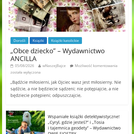
Dorośli
Książki
Książki katolickie
„Obce dziecko” – Wydawnictwo
ANCILLA
05/08/2026
wNaszejBajce
Możliwość komentowania
została wyłączona
„Bądźcie miłosierni, jak Ojciec wasz jest miłosierny. Nie
sądźcie, a nie będziecie sądzeni; nie potępiajcie, a nie
będziecie potępieni; odpuszczajcie,
Wspaniałe książki detektywistyczne!
„Cyryl, gdzie jesteś?” i „Tosia
i tajemnica geodety” – Wydawnictwo
DWIE SIOSTRY