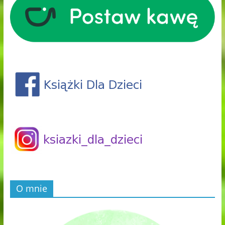
O mnie