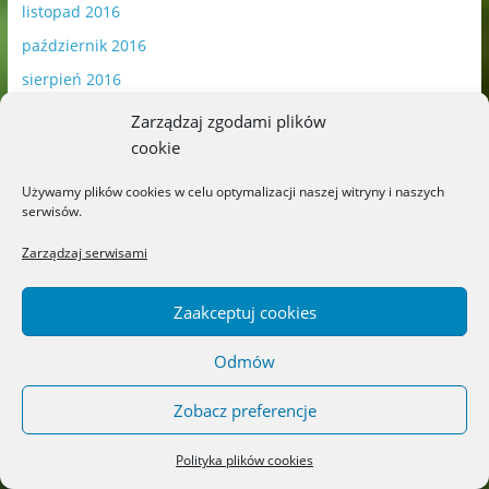
listopad 2016
październik 2016
sierpień 2016
lipiec 2016
Zarządzaj zgodami plików
cookie
Używamy plików cookies w celu optymalizacji naszej witryny i naszych
serwisów.
Publikowane materiały zawierają płatną promocję.
Zarządzaj serwisami
Zaakceptuj cookies
Polityka plików cookies
-
Polityka prywatności
Odmów
Zobacz preferencje
Copyright © 2026
Blog o książkach dla dzieci i młodzieży –
Polityka plików cookies
recenzje i rekomendacje
. All rights reserved.