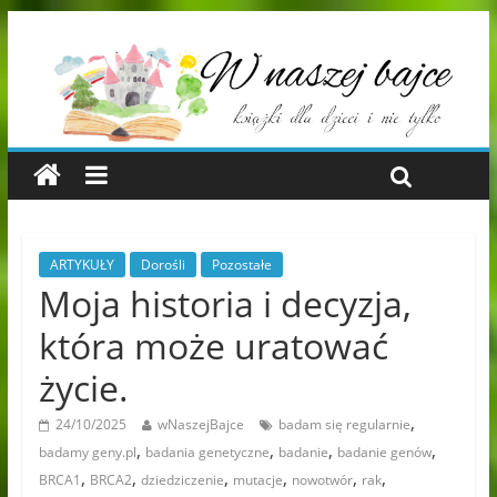
ARTYKUŁY
Dorośli
Pozostałe
Moja historia i decyzja,
która może uratować
życie.
,
24/10/2025
wNaszejBajce
badam się regularnie
,
,
,
,
badamy geny.pl
badania genetyczne
badanie
badanie genów
,
,
,
,
,
,
BRCA1
BRCA2
dziedziczenie
mutacje
nowotwór
rak