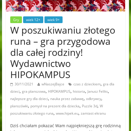
Gry
wiek 12+
wiek 9+
W poszukiwaniu złotego
runa – gra przygodowa
dla całej rodziny!
Wydawnictwo
HIPOKAMPUS
,
30/11/2021
wNaszejBajce
czas z dzieckiem
gra dla
,
,
,
,
,
dzieci
gra planszowa
HIPOKAMPUS
historia
Janusz Feliks
,
,
,
najlepsze gry dla dzieci
nauka przez zabawę
odkrywcy
,
,
,
planszówki
pomysł na prezent dla dziecka
Puzzle 3d
W
,
,
poszukiwaniu złotego runa
www.hipek.eu
zamiast ekranu
Dziś chciałam pokazać Wam najpiękniejszą grę rodzinną