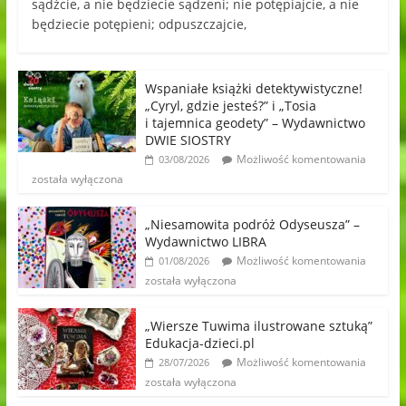
sądźcie, a nie będziecie sądzeni; nie potępiajcie, a nie
będziecie potępieni; odpuszczajcie,
Wspaniałe książki detektywistyczne!
„Cyryl, gdzie jesteś?” i „Tosia
i tajemnica geodety” – Wydawnictwo
DWIE SIOSTRY
Możliwość komentowania
03/08/2026
została wyłączona
„Niesamowita podróż Odyseusza” –
Wydawnictwo LIBRA
Możliwość komentowania
01/08/2026
została wyłączona
„Wiersze Tuwima ilustrowane sztuką”
Edukacja-dzieci.pl
Możliwość komentowania
28/07/2026
została wyłączona