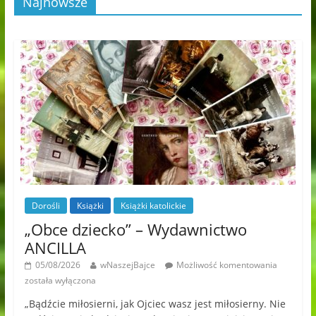
Najnowsze
Dorośli
Książki
Książki katolickie
„Obce dziecko” – Wydawnictwo
ANCILLA
05/08/2026
wNaszejBajce
Możliwość komentowania
została wyłączona
„Bądźcie miłosierni, jak Ojciec wasz jest miłosierny. Nie