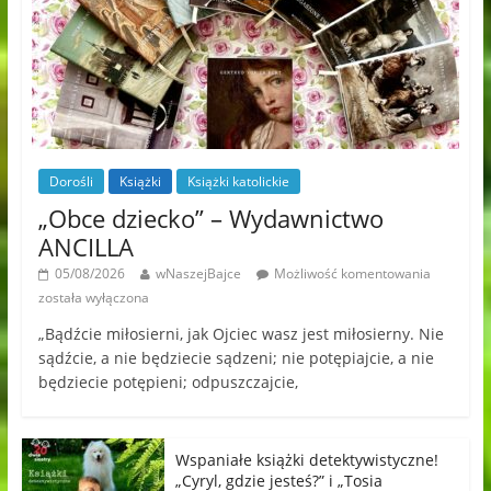
Dorośli
Książki
Książki katolickie
„Obce dziecko” – Wydawnictwo
ANCILLA
05/08/2026
wNaszejBajce
Możliwość komentowania
została wyłączona
„Bądźcie miłosierni, jak Ojciec wasz jest miłosierny. Nie
sądźcie, a nie będziecie sądzeni; nie potępiajcie, a nie
będziecie potępieni; odpuszczajcie,
Wspaniałe książki detektywistyczne!
„Cyryl, gdzie jesteś?” i „Tosia