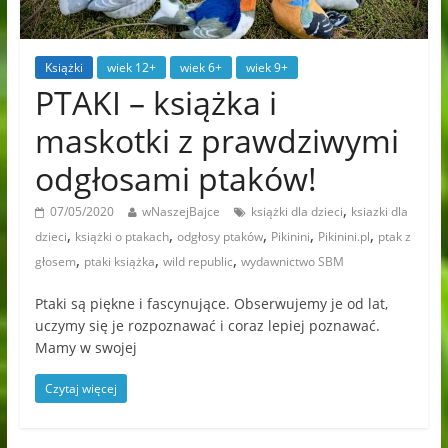
Książki
wiek 12+
wiek 6+
wiek 9+
PTAKI – książka i
maskotki z prawdziwymi
odgłosami ptaków!
,
07/05/2020
wNaszejBajce
książki dla dzieci
ksiazki dla
,
,
,
,
,
dzieci
książki o ptakach
odgłosy ptaków
Pikinini
Pikinini.pl
ptak z
,
,
,
głosem
ptaki książka
wild republic
wydawnictwo SBM
Ptaki są piękne i fascynujące. Obserwujemy je od lat,
uczymy się je rozpoznawać i coraz lepiej poznawać.
Mamy w swojej
Czytaj więcej