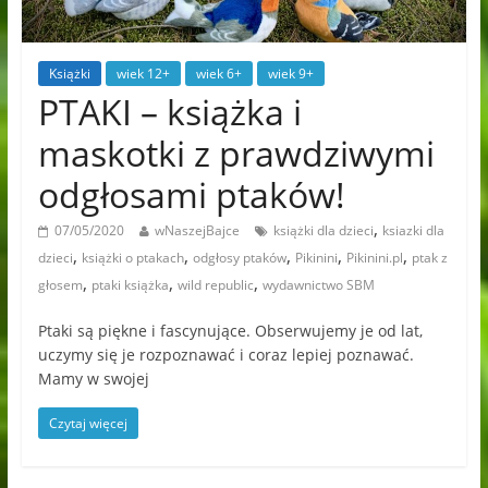
Książki
wiek 12+
wiek 6+
wiek 9+
PTAKI – książka i
maskotki z prawdziwymi
odgłosami ptaków!
,
07/05/2020
wNaszejBajce
książki dla dzieci
ksiazki dla
,
,
,
,
,
dzieci
książki o ptakach
odgłosy ptaków
Pikinini
Pikinini.pl
ptak z
,
,
,
głosem
ptaki książka
wild republic
wydawnictwo SBM
Ptaki są piękne i fascynujące. Obserwujemy je od lat,
uczymy się je rozpoznawać i coraz lepiej poznawać.
Mamy w swojej
Czytaj więcej