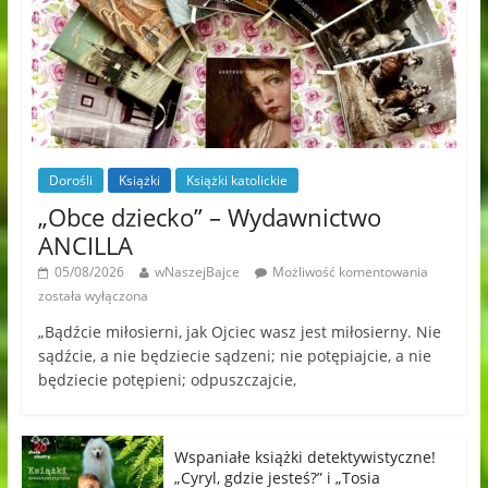
Dorośli
Książki
Książki katolickie
„Obce dziecko” – Wydawnictwo
ANCILLA
05/08/2026
wNaszejBajce
Możliwość komentowania
została wyłączona
„Bądźcie miłosierni, jak Ojciec wasz jest miłosierny. Nie
sądźcie, a nie będziecie sądzeni; nie potępiajcie, a nie
będziecie potępieni; odpuszczajcie,
Wspaniałe książki detektywistyczne!
„Cyryl, gdzie jesteś?” i „Tosia