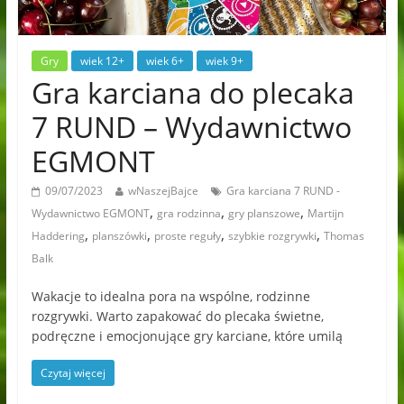
Gry
wiek 12+
wiek 6+
wiek 9+
Gra karciana do plecaka
7 RUND – Wydawnictwo
EGMONT
09/07/2023
wNaszejBajce
Gra karciana 7 RUND -
,
,
,
Wydawnictwo EGMONT
gra rodzinna
gry planszowe
Martijn
,
,
,
,
Haddering
planszówki
proste reguły
szybkie rozgrywki
Thomas
Balk
Wakacje to idealna pora na wspólne, rodzinne
rozgrywki. Warto zapakować do plecaka świetne,
podręczne i emocjonujące gry karciane, które umilą
Czytaj więcej