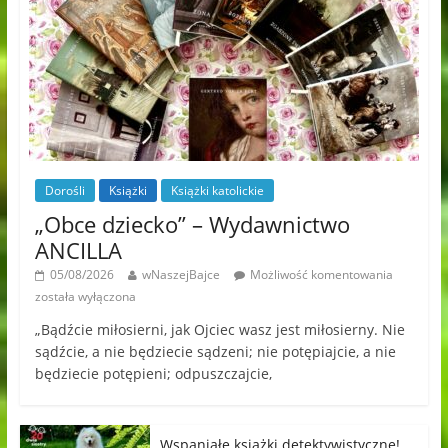
Dorośli
Książki
Książki katolickie
„Obce dziecko” – Wydawnictwo
ANCILLA
05/08/2026
wNaszejBajce
Możliwość komentowania
została wyłączona
„Bądźcie miłosierni, jak Ojciec wasz jest miłosierny. Nie
sądźcie, a nie będziecie sądzeni; nie potępiajcie, a nie
będziecie potępieni; odpuszczajcie,
Wspaniałe książki detektywistyczne!