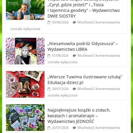
„Cyryl, gdzie jesteś?” i „Tosia
i tajemnica geodety” – Wydawnictwo
DWIE SIOSTRY
Możliwość komentowania
03/08/2026
została wyłączona
„Niesamowita podróż Odyseusza” –
Wydawnictwo LIBRA
Możliwość komentowania
01/08/2026
została wyłączona
„Wiersze Tuwima ilustrowane sztuką”
Edukacja-dzieci.pl
Możliwość komentowania
28/07/2026
została wyłączona
Najpiękniejsze książki o ziołach,
kwiatach i aromaterapii –
Wydawnictwo JEDNOŚĆ
Możliwość komentowania
20/07/2026