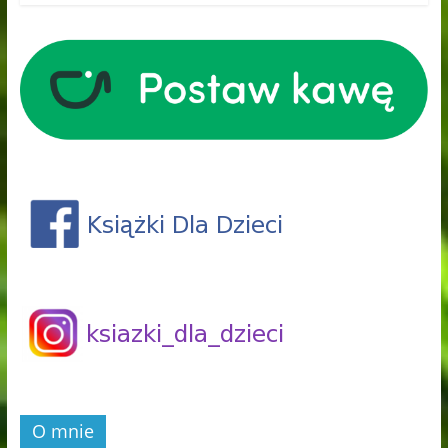
O mnie