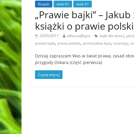
Książki
wiek 6+
wiek 9+
„Prawie bajki” – Jakub
książki o prawie polsk
,
29/05/2017
wNaszejBajce
bajki dla dzieci
jaku
,
,
,
,
prawie bajki
prawo polskie
przemysław liput
recenzja
se
Dzisiaj zapraszam Was w świat prawa, zasad obo
przygody Oskara (część pierwsza)
Czytaj więcej