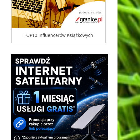
TOP10 Influencerów Książkowych