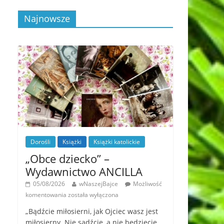
Najnowsze
Dorośli
Książki
Książki katolickie
„Obce dziecko” –
Wydawnictwo ANCILLA
05/08/2026
wNaszejBajce
Możliwość
komentowania
została wyłączona
„Bądźcie miłosierni, jak Ojciec wasz jest
miłosierny. Nie sądźcie, a nie będziecie