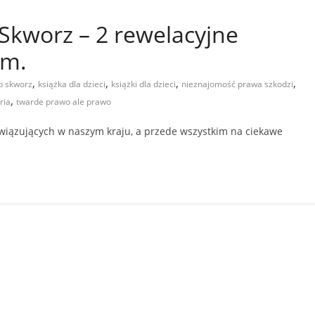
 Skworz – 2 rewelacyjne
im.
,
,
,
,
b skworz
książka dla dzieci
książki dla dzieci
nieznajomość prawa szkodzi
,
ria
twarde prawo ale prawo
wiązujących w naszym kraju, a przede wszystkim na ciekawe