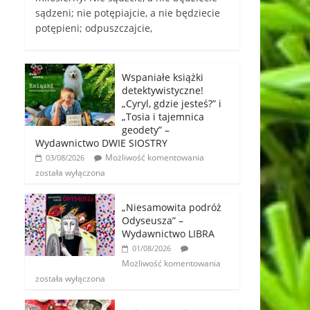
sądzeni; nie potępiajcie, a nie będziecie
potępieni; odpuszczajcie,
Wspaniałe książki
detektywistyczne!
„Cyryl, gdzie jesteś?” i
„Tosia i tajemnica
geodety” –
Wydawnictwo DWIE SIOSTRY
Możliwość komentowania
03/08/2026
została wyłączona
„Niesamowita podróż
Odyseusza” –
Wydawnictwo LIBRA
01/08/2026
Możliwość komentowania
została wyłączona