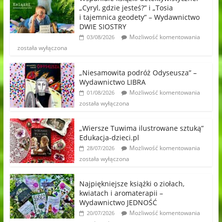
„Cyryl, gdzie jesteś?” i „Tosia
i tajemnica geodety” – Wydawnictwo
DWIE SIOSTRY
Możliwość komentowania
03/08/2026
została wyłączona
„Niesamowita podróż Odyseusza” –
Wydawnictwo LIBRA
Możliwość komentowania
01/08/2026
została wyłączona
„Wiersze Tuwima ilustrowane sztuką”
Edukacja-dzieci.pl
Możliwość komentowania
28/07/2026
została wyłączona
Najpiękniejsze książki o ziołach,
kwiatach i aromaterapii –
Wydawnictwo JEDNOŚĆ
Możliwość komentowania
20/07/2026