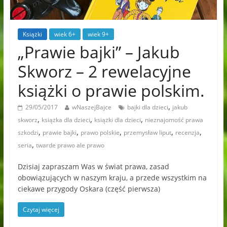
Książki
wiek 6+
wiek 9+
„Prawie bajki” – Jakub
Skworz – 2 rewelacyjne
książki o prawie polskim.
,
29/05/2017
wNaszejBajce
bajki dla dzieci
jakub
,
,
,
skworz
książka dla dzieci
książki dla dzieci
nieznajomość prawa
,
,
,
,
,
szkodzi
prawie bajki
prawo polskie
przemysław liput
recenzja
,
seria
twarde prawo ale prawo
Dzisiaj zapraszam Was w świat prawa, zasad
obowiązujących w naszym kraju, a przede wszystkim na
ciekawe przygody Oskara (część pierwsza)
Czytaj więcej