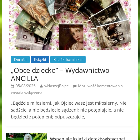
Dorośli
Książki
Książki katolickie
„Obce dziecko” – Wydawnictwo
ANCILLA
05/08/2026
wNaszejBajce
Możliwość komentowania
została wyłączona
„Bądźcie miłosierni, jak Ojciec wasz jest miłosierny. Nie
sądźcie, a nie będziecie sądzeni; nie potępiajcie, a nie
będziecie potępieni; odpuszczajcie,
Wspaniałe książki detektywistyczne!