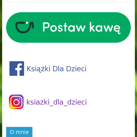
O mnie