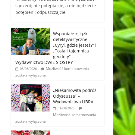
sądzeni; nie potępiajcie, a nie będziecie
potępieni; odpuszczajcie,
Wspaniałe książki
detektywistyczne!
„Cyryl, gdzie jesteś?” i
„Tosia i tajemnica
geodety” –
Wydawnictwo DWIE SIOSTRY
Możliwość komentowania
03/08/2026
została wyłączona
„Niesamowita podróż
Odyseusza” –
Wydawnictwo LIBRA
01/08/2026
Możliwość komentowania
została wyłączona