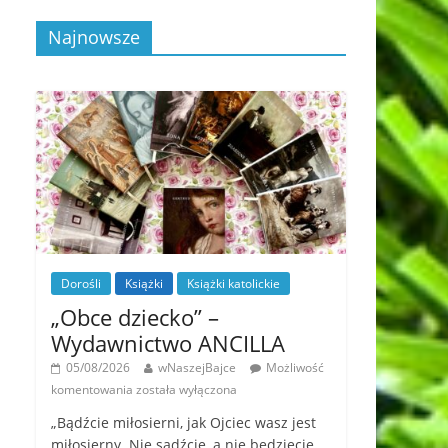
Najnowsze
Dorośli
Książki
Książki katolickie
„Obce dziecko” –
Wydawnictwo ANCILLA
05/08/2026
wNaszejBajce
Możliwość
komentowania
została wyłączona
„Bądźcie miłosierni, jak Ojciec wasz jest
miłosierny. Nie sądźcie, a nie będziecie