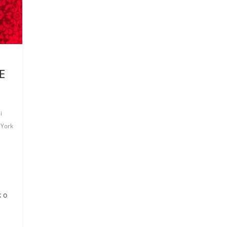
E
i
 York
k o