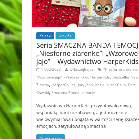
Książki
wiek 6+
Seria SMACZNA BANDA I EMOCJ
„Niesforne ziarenko”i „Wzorowe
jajo” – Wydawnictwo HarperKids
17/02/2023
wNaszejBajce
"Niesforne ziarenko"
,
"Wzorowe jajo" - Wydawnictwo HarperKids
Bestseller New
,
,
,
,
Timesa
HarperCollins
Jory John
Kasia Huzar Czub
Pete
,
Oswald
Smaczna Banda i emocje
Wydawnictwo HarperKids przygotowało nową,
wspaniałą, bardzo zabawną, a jednocześnie
wielowymiarową i bogatą w wartości serię książe
emocjach, zatytułowaną Smaczna
Czytaj więcej