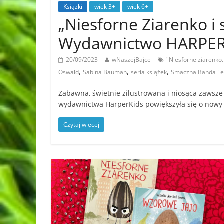
Książki
wiek 3+
wiek 6+
„Niesforne Ziarenko i 
Wydawnictwo HARPER
20/09/2023
wNaszejBajce
"Niesforne ziarenko
,
,
,
Oswald
Sabina Bauman
seria książek
Smaczna Banda i 
Zabawna, świetnie zilustrowana i niosąca zaws
wydawnictwa HarperKids powiększyła się o nowy
Czytaj więcej