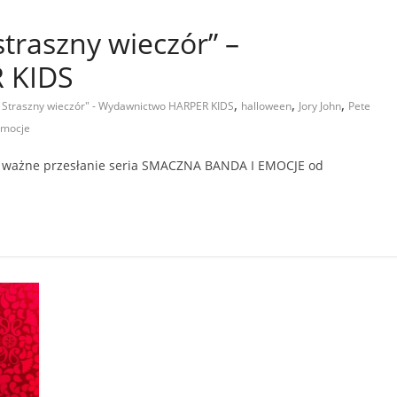
straszny wieczór” –
 KIDS
,
,
,
. Straszny wieczór" - Wydawnictwo HARPER KIDS
halloween
Jory John
Pete
emocje
ze ważne przesłanie seria SMACZNA BANDA I EMOCJE od