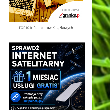
TOP10 Influencerów Książkowych