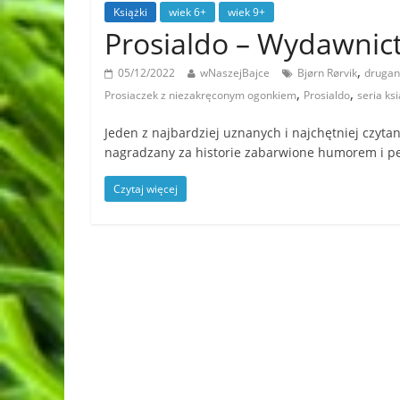
Książki
wiek 6+
wiek 9+
Prosialdo – Wydawn
,
05/12/2022
wNaszejBajce
Bjørn Rørvik
druga
,
,
Prosiaczek z niezakręconym ogonkiem
Prosialdo
seria ks
Jeden z najbardziej uznanych i najchętniej czytan
nagradzany za historie zabarwione humorem i p
Czytaj więcej