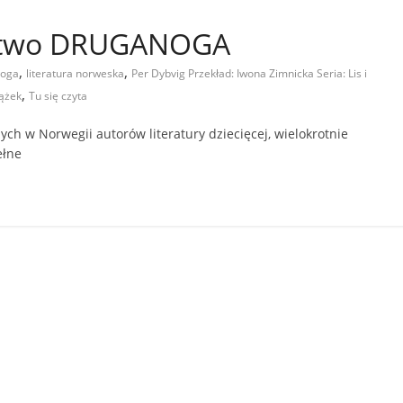
ictwo DRUGANOGA
,
,
noga
literatura norweska
Per Dybvig Przekład: Iwona Zimnicka Seria: Lis i
,
iążek
Tu się czyta
ych w Norwegii autorów literatury dziecięcej, wielokrotnie
ełne