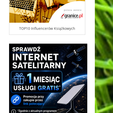
TOP10 Influencerów Książkowych