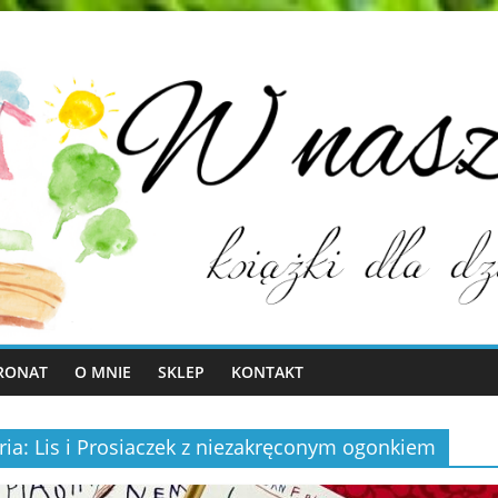
RONAT
O MNIE
SKLEP
KONTAKT
ria: Lis i Prosiaczek z niezakręconym ogonkiem