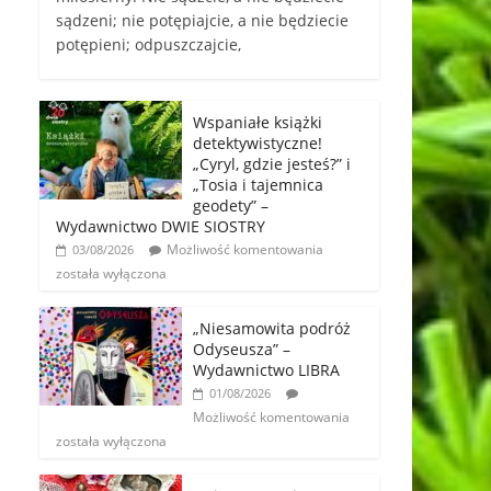
sądzeni; nie potępiajcie, a nie będziecie
potępieni; odpuszczajcie,
Wspaniałe książki
detektywistyczne!
„Cyryl, gdzie jesteś?” i
„Tosia i tajemnica
geodety” –
Wydawnictwo DWIE SIOSTRY
Możliwość komentowania
03/08/2026
została wyłączona
„Niesamowita podróż
Odyseusza” –
Wydawnictwo LIBRA
01/08/2026
Możliwość komentowania
została wyłączona