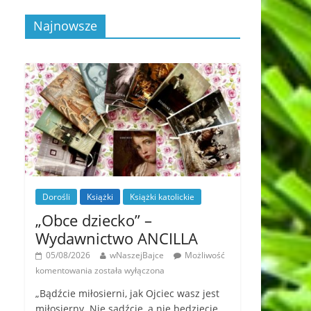
Najnowsze
Dorośli
Książki
Książki katolickie
„Obce dziecko” –
Wydawnictwo ANCILLA
05/08/2026
wNaszejBajce
Możliwość
komentowania
została wyłączona
„Bądźcie miłosierni, jak Ojciec wasz jest
miłosierny. Nie sądźcie, a nie będziecie