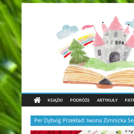
KSIĄŻKI
PODRÓŻE
ARTYKUŁY
PAT
Per Dybvig Przekład: Iwona Zimnicka Se