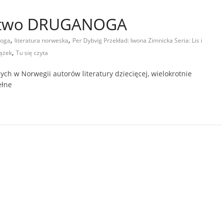
ictwo DRUGANOGA
,
,
noga
literatura norweska
Per Dybvig Przekład: Iwona Zimnicka Seria: Lis i
,
iążek
Tu się czyta
ych w Norwegii autorów literatury dziecięcej, wielokrotnie
ełne