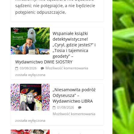
sądzeni; nie potępiajcie, a nie będziecie
potępieni; odpuszczajcie,
Wspaniałe książki
detektywistyczne!
„Cyryl, gdzie jesteś?” i
„Tosia i tajemnica
geodety” –
Wydawnictwo DWIE SIOSTRY
Możliwość komentowania
03/08/2026
została wyłączona
„Niesamowita podróż
Odyseusza” –
Wydawnictwo LIBRA
01/08/2026
Możliwość komentowania
została wyłączona