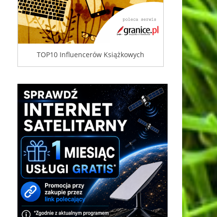
TOP10 Influencerów Książkowych