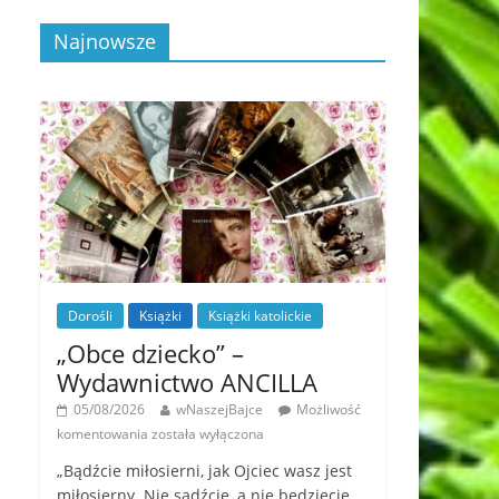
Najnowsze
Dorośli
Książki
Książki katolickie
„Obce dziecko” –
Wydawnictwo ANCILLA
05/08/2026
wNaszejBajce
Możliwość
komentowania
została wyłączona
„Bądźcie miłosierni, jak Ojciec wasz jest
miłosierny. Nie sądźcie, a nie będziecie