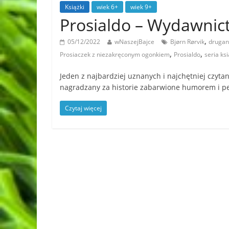
Książki
wiek 6+
wiek 9+
Prosialdo – Wydawn
,
05/12/2022
wNaszejBajce
Bjørn Rørvik
druga
,
,
Prosiaczek z niezakręconym ogonkiem
Prosialdo
seria ks
Jeden z najbardziej uznanych i najchętniej czytan
nagradzany za historie zabarwione humorem i p
Czytaj więcej