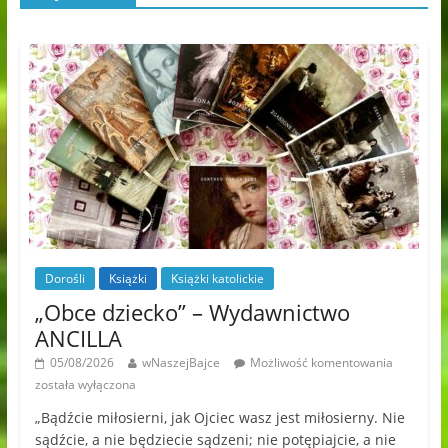
Dorośli
Książki
Książki katolickie
„Obce dziecko” – Wydawnictwo
ANCILLA
05/08/2026
wNaszejBajce
Możliwość komentowania
została wyłączona
„Bądźcie miłosierni, jak Ojciec wasz jest miłosierny. Nie
sądźcie, a nie będziecie sądzeni; nie potępiajcie, a nie