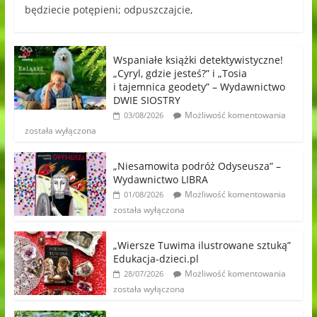
będziecie potępieni; odpuszczajcie,
Wspaniałe książki detektywistyczne!
„Cyryl, gdzie jesteś?” i „Tosia
i tajemnica geodety” – Wydawnictwo
DWIE SIOSTRY
Możliwość komentowania
03/08/2026
została wyłączona
„Niesamowita podróż Odyseusza” –
Wydawnictwo LIBRA
Możliwość komentowania
01/08/2026
została wyłączona
„Wiersze Tuwima ilustrowane sztuką”
Edukacja-dzieci.pl
Możliwość komentowania
28/07/2026
została wyłączona