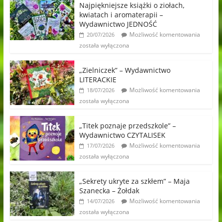
Najpiękniejsze książki o ziołach,
kwiatach i aromaterapii –
Wydawnictwo JEDNOŚĆ
Możliwość komentowania
20/07/2026
została wyłączona
„Zielniczek” – Wydawnictwo
LITERACKIE
Możliwość komentowania
18/07/2026
została wyłączona
„Titek poznaje przedszkole” –
Wydawnictwo CZYTALISEK
Możliwość komentowania
17/07/2026
została wyłączona
„Sekrety ukryte za szkłem” – Maja
Szanecka – Żołdak
Możliwość komentowania
14/07/2026
została wyłączona