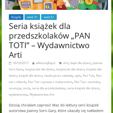
Książki
wiek 3+
wiek 6+
Seria książek dla
przedszkolaków „PAN
TOTI” – Wydawnictwo
Arti
,
,
16/10/2017
wNaszejBajce
Arti
bajki dla dzieci
Joanna
,
,
,
Sorn Gara
książeczka dla dzieci
książeczki dla dzieci
książka dla
,
,
,
,
,
dzieci
książki dla dzieci
nauka przez zabawę
opis
Pan Toti
Pan
,
,
,
toti i robocik
Pan Toti i sprawa z makaronem
Pan Toti i ziarenko
,
,
,
,
recenzja
seria
seria dla przedszkolaka
seria książek dla dzieci
,
wydawnictwo
Wydawnictwo Arti
Dzisiaj chciałam zaprosić Was do lektury serii książek
autorstwa Joanny Sorn-Gary, które ukazały się nakładem