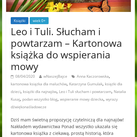
Książki
wiek 0+
Leo i Tuli. Słucham i
powtarzam – Kartonowa
książka do wspierania
mowy
,
08/04/2020
wNaszejBajce
Anna Kaczorowska
,
,
kartonowa książka dla maluchów
Katarzyna Gumulak
książki dla
,
,
,
dzieci
książki dla najnajów
Leo i Tuli słucham i powtarzam
Natalia
,
,
,
Kusaj
podan wszystko blog
wspieranie mowy dziecka
wyrazy
dźwiękonaśladowcze
Dziś mam świetną propozycję czytelniczą dla najnajów!
Nakładem wydawnictwa Ponad wszystko ukazała się
kartonowa książka z ciekawą, prostą historią, która