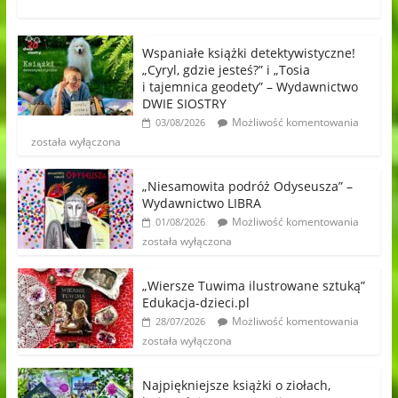
Wspaniałe książki detektywistyczne!
„Cyryl, gdzie jesteś?” i „Tosia
i tajemnica geodety” – Wydawnictwo
DWIE SIOSTRY
Możliwość komentowania
03/08/2026
została wyłączona
„Niesamowita podróż Odyseusza” –
Wydawnictwo LIBRA
Możliwość komentowania
01/08/2026
została wyłączona
„Wiersze Tuwima ilustrowane sztuką”
Edukacja-dzieci.pl
Możliwość komentowania
28/07/2026
została wyłączona
Najpiękniejsze książki o ziołach,