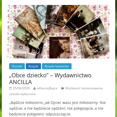
Dorośli
Książki
Książki katolickie
„Obce dziecko” – Wydawnictwo
ANCILLA
05/08/2026
wNaszejBajce
Możliwość komentowania
została wyłączona
„Bądźcie miłosierni, jak Ojciec wasz jest miłosierny. Nie
sądźcie, a nie będziecie sądzeni; nie potępiajcie, a nie
będziecie potępieni; odpuszczajcie,