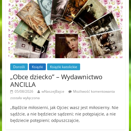
Dorośli
Książki
Książki katolickie
„Obce dziecko” – Wydawnictwo
ANCILLA
05/08/2026
wNaszejBajce
Możliwość komentowania
została wyłączona
„Bądźcie miłosierni, jak Ojciec wasz jest miłosierny. Nie
sądźcie, a nie będziecie sądzeni; nie potępiajcie, a nie
będziecie potępieni; odpuszczajcie,