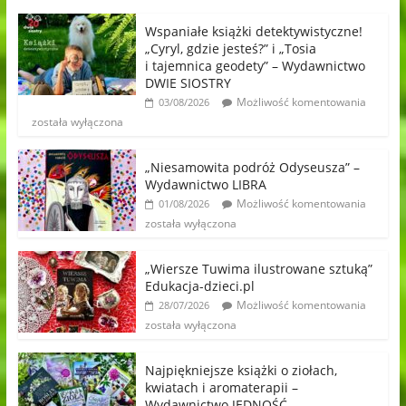
Wspaniałe książki detektywistyczne!
„Cyryl, gdzie jesteś?” i „Tosia
i tajemnica geodety” – Wydawnictwo
DWIE SIOSTRY
Możliwość komentowania
03/08/2026
została wyłączona
„Niesamowita podróż Odyseusza” –
Wydawnictwo LIBRA
Możliwość komentowania
01/08/2026
została wyłączona
„Wiersze Tuwima ilustrowane sztuką”
Edukacja-dzieci.pl
Możliwość komentowania
28/07/2026
została wyłączona
Najpiękniejsze książki o ziołach,
kwiatach i aromaterapii –
Wydawnictwo JEDNOŚĆ