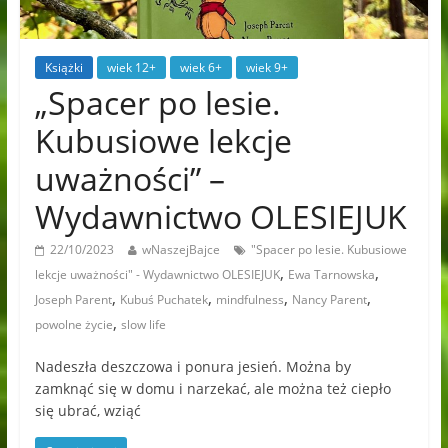
Książki
wiek 12+
wiek 6+
wiek 9+
„Spacer po lesie.
Kubusiowe lekcje
uważności” –
Wydawnictwo OLESIEJUK
22/10/2023
wNaszejBajce
"Spacer po lesie. Kubusiowe
,
,
lekcje uważności" - Wydawnictwo OLESIEJUK
Ewa Tarnowska
,
,
,
,
Joseph Parent
Kubuś Puchatek
mindfulness
Nancy Parent
,
powolne życie
slow life
Nadeszła deszczowa i ponura jesień. Można by
zamknąć się w domu i narzekać, ale można też ciepło
się ubrać, wziąć