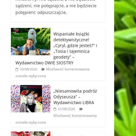
sądzeni; nie potępiajcie, a nie będziecie
potępieni; odpuszczajcie,
Wspaniałe książki
detektywistyczne!
„Cyryl, gdzie jesteś?” i
„Tosia i tajemnica
geodety” –
Wydawnictwo DWIE SIOSTRY
Możliwość komentowania
03/08/2026
została wyłączona
„Niesamowita podróż
Odyseusza” –
Wydawnictwo LIBRA
01/08/2026
Możliwość komentowania
została wyłączona