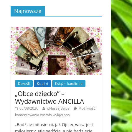
Najnowsze
Dorośli
Książki
Książki katolickie
„Obce dziecko” –
Wydawnictwo ANCILLA
05/08/2026
wNaszejBajce
Możliwość
komentowania
została wyłączona
„Bądźcie miłosierni, jak Ojciec wasz jest
miłosierny. Nie sądźcie, a nie będziecie