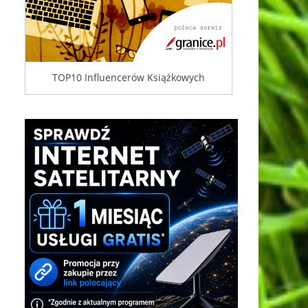
TOP10 Influencerów Książkowych