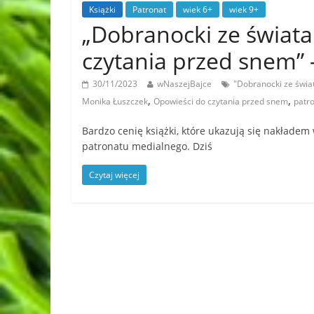
Książki
Patronat
wiek 6+
wiek 9+
„Dobranocki ze świata
czytania przed snem
30/11/2023
wNaszejBajce
"Dobranocki ze świa
,
,
Monika Łuszczek
Opowieści do czytania przed snem
patr
Bardzo cenię książki, które ukazują się nakładem
patronatu medialnego. Dziś
Czytaj więcej