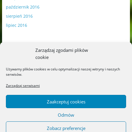
październik 2016
sierpień 2016
lipiec 2016
Zarządzaj zgodami plików
cookie
Publikowane materiały zawierają płatną promocję.
Używamy plików cookies w celu optymalizacji naszej witryny i naszych
serwisów.
Polityka plików cookies
-
Polityka prywatności
Zarządzaj serwisami
Zaakceptuj cookies
Odmów
Copyright © 2026
Blog o książkach dla dzieci i młodzieży –
recenzje i rekomendacje
. All rights reserved.
Zobacz preferencje
Theme: ColorMag by
ThemeGrill
. Powered by
WordPress
.