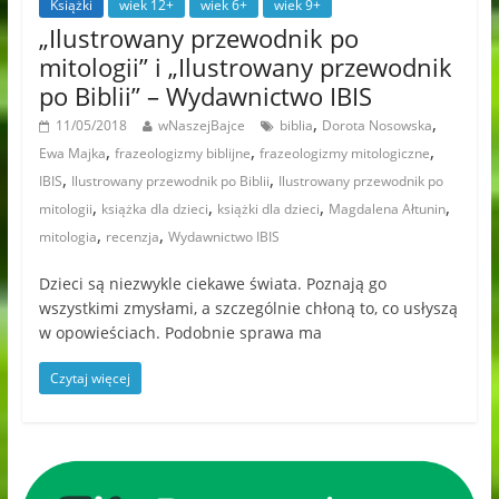
Książki
wiek 12+
wiek 6+
wiek 9+
„Ilustrowany przewodnik po
mitologii” i „Ilustrowany przewodnik
po Biblii” – Wydawnictwo IBIS
,
,
11/05/2018
wNaszejBajce
biblia
Dorota Nosowska
,
,
,
Ewa Majka
frazeologizmy biblijne
frazeologizmy mitologiczne
,
,
IBIS
Ilustrowany przewodnik po Biblii
Ilustrowany przewodnik po
,
,
,
,
mitologii
książka dla dzieci
książki dla dzieci
Magdalena Ałtunin
,
,
mitologia
recenzja
Wydawnictwo IBIS
Dzieci są niezwykle ciekawe świata. Poznają go
wszystkimi zmysłami, a szczególnie chłoną to, co usłyszą
w opowieściach. Podobnie sprawa ma
Czytaj więcej