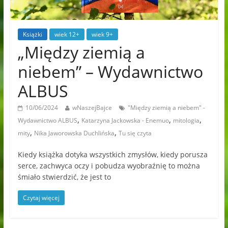
Książki
wiek 12+
wiek 9+
„Między ziemią a
niebem” – Wydawnictwo
ALBUS
10/06/2024
wNaszejBajce
"Między ziemią a niebem" -
,
,
,
Wydawnictwo ALBUS
Katarzyna Jackowska - Enemuo
mitologia
,
,
mity
Nika Jaworowska Duchlińska
Tu się czyta
Kiedy książka dotyka wszystkich zmysłów, kiedy porusza
serce, zachwyca oczy i pobudza wyobraźnię to można
śmiało stwierdzić, że jest to
Czytaj więcej