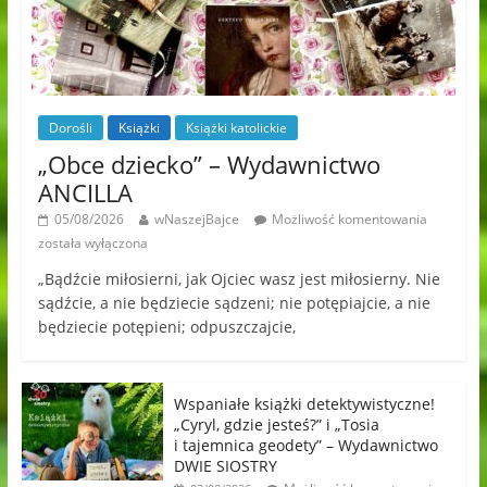
Dorośli
Książki
Książki katolickie
„Obce dziecko” – Wydawnictwo
ANCILLA
05/08/2026
wNaszejBajce
Możliwość komentowania
została wyłączona
„Bądźcie miłosierni, jak Ojciec wasz jest miłosierny. Nie
sądźcie, a nie będziecie sądzeni; nie potępiajcie, a nie
będziecie potępieni; odpuszczajcie,
Wspaniałe książki detektywistyczne!
„Cyryl, gdzie jesteś?” i „Tosia
i tajemnica geodety” – Wydawnictwo
DWIE SIOSTRY