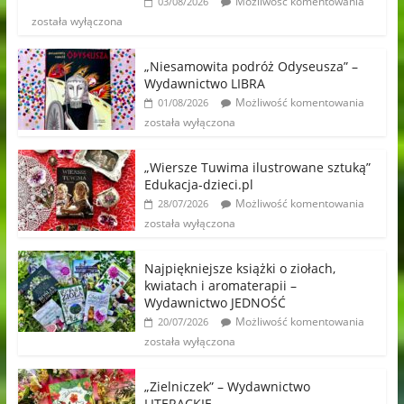
Możliwość komentowania
03/08/2026
została wyłączona
„Niesamowita podróż Odyseusza” –
Wydawnictwo LIBRA
Możliwość komentowania
01/08/2026
została wyłączona
„Wiersze Tuwima ilustrowane sztuką”
Edukacja-dzieci.pl
Możliwość komentowania
28/07/2026
została wyłączona
Najpiękniejsze książki o ziołach,
kwiatach i aromaterapii –
Wydawnictwo JEDNOŚĆ
Możliwość komentowania
20/07/2026
została wyłączona
„Zielniczek” – Wydawnictwo
LITERACKIE