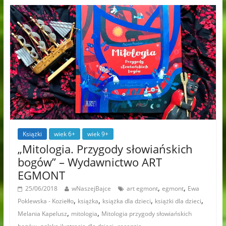
Książki
wiek 6+
wiek 9+
„Mitologia. Przygody słowiańskich
bogów” – Wydawnictwo ART
EGMONT
,
,
25/06/2018
wNaszejBajce
art egmont
egmont
Ewa
,
,
,
,
Poklewska - Koziełło
książka
książka dla dzieci
książki dla dzieci
,
,
Melania Kapelusz
mitologia
Mitologia przygody słowiańskich
,
,