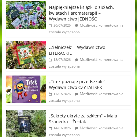
Najpiękniejsze książki o ziołach,
kwiatach i aromaterapii –
Wydawnictwo JEDNOŚĆ
Możliwość komentowania
20/07/2026
została wyłączona
„Zielniczek” – Wydawnictwo
LITERACKIE
Możliwość komentowania
18/07/2026
została wyłączona
„Titek poznaje przedszkole” –
Wydawnictwo CZYTALISEK
Możliwość komentowania
17/07/2026
została wyłączona
„Sekrety ukryte za szkłem” – Maja
Szanecka – Żołdak
Możliwość komentowania
14/07/2026
została wyłączona