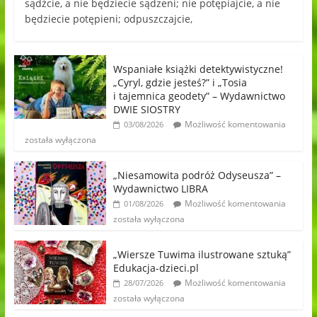
sądźcie, a nie będziecie sądzeni; nie potępiajcie, a nie
będziecie potępieni; odpuszczajcie,
Wspaniałe książki detektywistyczne!
„Cyryl, gdzie jesteś?” i „Tosia
i tajemnica geodety” – Wydawnictwo
DWIE SIOSTRY
Możliwość komentowania
03/08/2026
została wyłączona
„Niesamowita podróż Odyseusza” –
Wydawnictwo LIBRA
Możliwość komentowania
01/08/2026
została wyłączona
„Wiersze Tuwima ilustrowane sztuką”
Edukacja-dzieci.pl
Możliwość komentowania
28/07/2026
została wyłączona