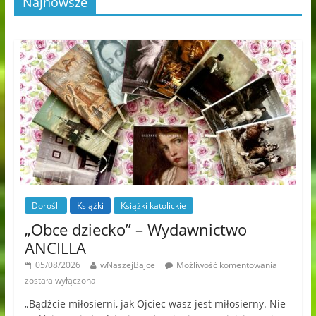
Najnowsze
Dorośli
Książki
Książki katolickie
„Obce dziecko” – Wydawnictwo
ANCILLA
05/08/2026
wNaszejBajce
Możliwość komentowania
została wyłączona
„Bądźcie miłosierni, jak Ojciec wasz jest miłosierny. Nie