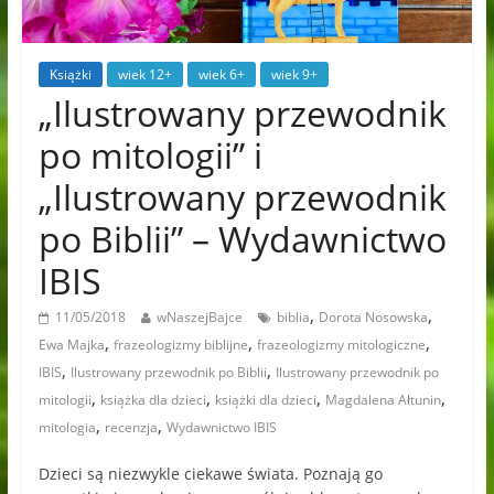
Książki
wiek 12+
wiek 6+
wiek 9+
„Ilustrowany przewodnik
po mitologii” i
„Ilustrowany przewodnik
po Biblii” – Wydawnictwo
IBIS
,
,
11/05/2018
wNaszejBajce
biblia
Dorota Nosowska
,
,
,
Ewa Majka
frazeologizmy biblijne
frazeologizmy mitologiczne
,
,
IBIS
Ilustrowany przewodnik po Biblii
Ilustrowany przewodnik po
,
,
,
,
mitologii
książka dla dzieci
książki dla dzieci
Magdalena Ałtunin
,
,
mitologia
recenzja
Wydawnictwo IBIS
Dzieci są niezwykle ciekawe świata. Poznają go