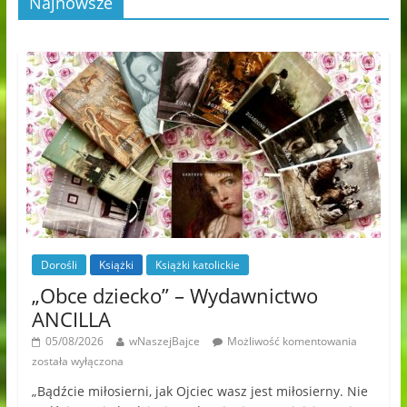
Najnowsze
Dorośli
Książki
Książki katolickie
„Obce dziecko” – Wydawnictwo
ANCILLA
05/08/2026
wNaszejBajce
Możliwość komentowania
została wyłączona
„Bądźcie miłosierni, jak Ojciec wasz jest miłosierny. Nie