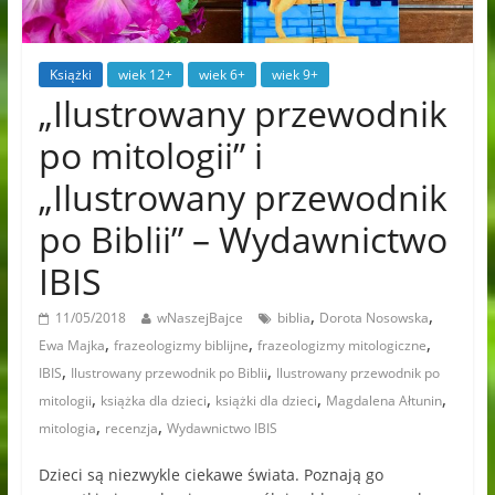
Książki
wiek 12+
wiek 6+
wiek 9+
„Ilustrowany przewodnik
po mitologii” i
„Ilustrowany przewodnik
po Biblii” – Wydawnictwo
IBIS
,
,
11/05/2018
wNaszejBajce
biblia
Dorota Nosowska
,
,
,
Ewa Majka
frazeologizmy biblijne
frazeologizmy mitologiczne
,
,
IBIS
Ilustrowany przewodnik po Biblii
Ilustrowany przewodnik po
,
,
,
,
mitologii
książka dla dzieci
książki dla dzieci
Magdalena Ałtunin
,
,
mitologia
recenzja
Wydawnictwo IBIS
Dzieci są niezwykle ciekawe świata. Poznają go