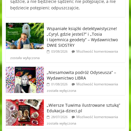
sądźcie, a nie będziecie sądzeni; nie potępiajcie, a nie
będziecie potępieni; odpuszczajcie,
Wspaniałe książki detektywistyczne!
„Cyryl, gdzie jesteś?” i „Tosia
i tajemnica geodety” – Wydawnictwo
DWIE SIOSTRY
Możliwość komentowania
03/08/2026
została wyłączona
„Niesamowita podróż Odyseusza” –
Wydawnictwo LIBRA
Możliwość komentowania
01/08/2026
została wyłączona
„Wiersze Tuwima ilustrowane sztuką”
Edukacja-dzieci.pl
Możliwość komentowania
28/07/2026
została wyłączona