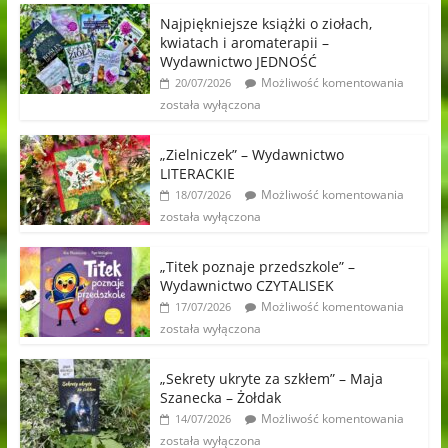
Najpiękniejsze książki o ziołach,
kwiatach i aromaterapii –
Wydawnictwo JEDNOŚĆ
Możliwość komentowania
20/07/2026
została wyłączona
„Zielniczek” – Wydawnictwo
LITERACKIE
Możliwość komentowania
18/07/2026
została wyłączona
„Titek poznaje przedszkole” –
Wydawnictwo CZYTALISEK
Możliwość komentowania
17/07/2026
została wyłączona
„Sekrety ukryte za szkłem” – Maja
Szanecka – Żołdak
Możliwość komentowania
14/07/2026
została wyłączona