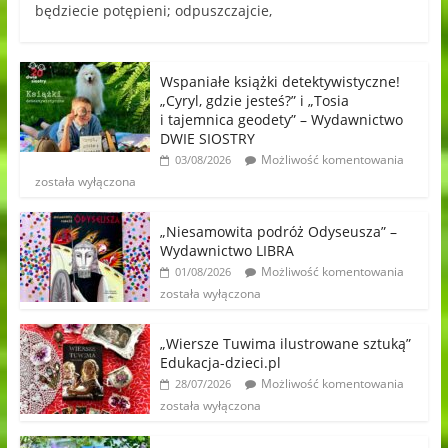
będziecie potępieni; odpuszczajcie,
Wspaniałe książki detektywistyczne!
„Cyryl, gdzie jesteś?” i „Tosia
i tajemnica geodety” – Wydawnictwo
DWIE SIOSTRY
Możliwość komentowania
03/08/2026
została wyłączona
„Niesamowita podróż Odyseusza” –
Wydawnictwo LIBRA
Możliwość komentowania
01/08/2026
została wyłączona
„Wiersze Tuwima ilustrowane sztuką”
Edukacja-dzieci.pl
Możliwość komentowania
28/07/2026
została wyłączona