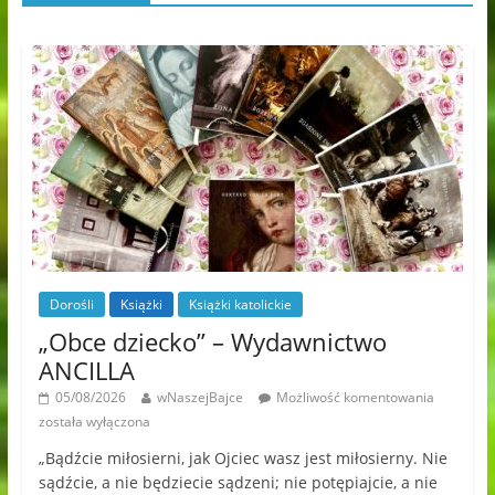
Dorośli
Książki
Książki katolickie
„Obce dziecko” – Wydawnictwo
ANCILLA
05/08/2026
wNaszejBajce
Możliwość komentowania
została wyłączona
„Bądźcie miłosierni, jak Ojciec wasz jest miłosierny. Nie
sądźcie, a nie będziecie sądzeni; nie potępiajcie, a nie