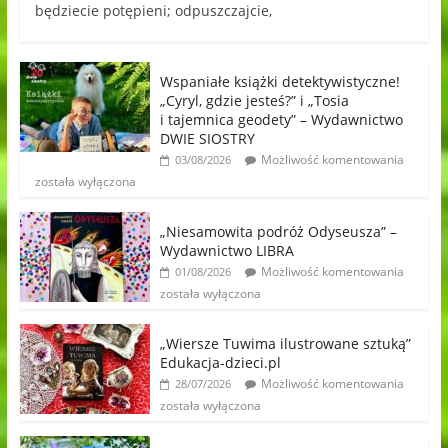
będziecie potępieni; odpuszczajcie,
Wspaniałe książki detektywistyczne!
„Cyryl, gdzie jesteś?” i „Tosia
i tajemnica geodety” – Wydawnictwo
DWIE SIOSTRY
Możliwość komentowania
03/08/2026
została wyłączona
„Niesamowita podróż Odyseusza” –
Wydawnictwo LIBRA
Możliwość komentowania
01/08/2026
została wyłączona
„Wiersze Tuwima ilustrowane sztuką”
Edukacja-dzieci.pl
Możliwość komentowania
28/07/2026
została wyłączona