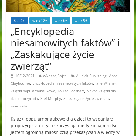
Książki
wiek 12+
wiek 6+
wiek 9+
„Encyklopedia
niesamowitych faktów” i
„Zaskakujące życie
zwierząt”
,
10/12/2021
wNaszejBajce
All Kids Publishing
Anna
,
,
,
Claybourne
Encyklopedia niesamowitych faktów
Jane Wilsher
,
,
książki popularnonaukowe
Louise Lockhart
piękne książki dla
,
,
,
,
dzieci
przyroda
Stef Murphy
Zaskakujące życie zwierząt
zwierzęta
Książki popularnonaukowe dla dzieci to wspaniałe
propozycje, z których skorzystają nie tylko najmłodsi!
Jestem ogromną miłośniczką przekazywania wiedzy w