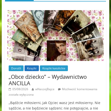
Dorośli
Książki
Książki katolickie
„Obce dziecko” – Wydawnictwo
ANCILLA
05/08/2026
wNaszejBajce
Możliwość komentowania
została wyłączona
„Bądźcie miłosierni, jak Ojciec wasz jest miłosierny. Nie
sądźcie, a nie będziecie sądzeni; nie potępiajcie, a nie