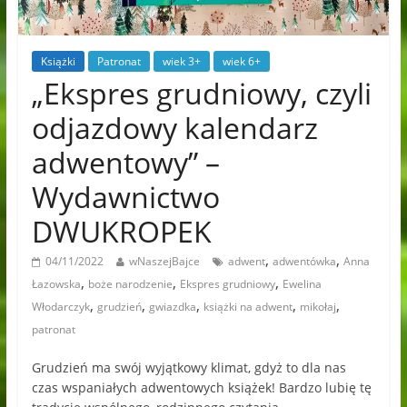
Książki
Patronat
wiek 3+
wiek 6+
„Ekspres grudniowy, czyli
odjazdowy kalendarz
adwentowy” –
Wydawnictwo
DWUKROPEK
,
,
04/11/2022
wNaszejBajce
adwent
adwentówka
Anna
,
,
,
Łazowska
boże narodzenie
Ekspres grudniowy
Ewelina
,
,
,
,
,
Włodarczyk
grudzień
gwiazdka
książki na adwent
mikołaj
patronat
Grudzień ma swój wyjątkowy klimat, gdyż to dla nas
czas wspaniałych adwentowych książek! Bardzo lubię tę