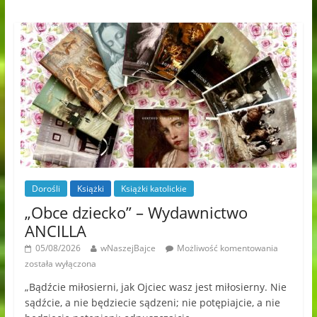
Dorośli
Książki
Książki katolickie
„Obce dziecko” – Wydawnictwo
ANCILLA
05/08/2026
wNaszejBajce
Możliwość komentowania
została wyłączona
„Bądźcie miłosierni, jak Ojciec wasz jest miłosierny. Nie
sądźcie, a nie będziecie sądzeni; nie potępiajcie, a nie