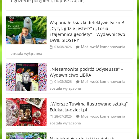
będziecie potępieni; odpuszczajcie,
Wspaniałe książki detektywistyczne!
„Cyryl, gdzie jesteś?” i „Tosia
i tajemnica geodety” – Wydawnictwo
DWIE SIOSTRY
Możliwość komentowania
03/08/2026
została wyłączona
„Niesamowita podróż Odyseusza” –
Wydawnictwo LIBRA
Możliwość komentowania
01/08/2026
została wyłączona
„Wiersze Tuwima ilustrowane sztuką”
Edukacja-dzieci.pl
Możliwość komentowania
28/07/2026
została wyłączona
Najpiękniejsze książki o ziołach,