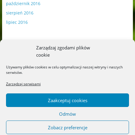
październik 2016
sierpień 2016
lipiec 2016
Zarządzaj zgodami plików
cookie
Publikowane materiały zawierają płatną promocję.
Używamy plików cookies w celu optymalizacji naszej witryny i naszych
serwisów.
Polityka plików cookies
-
Polityka prywatności
Zarządzaj serwisami
Zaakceptuj cookies
Odmów
Copyright © 2026
Blog o książkach dla dzieci i młodzieży –
recenzje i rekomendacje
. All rights reserved.
Zobacz preferencje
Theme: ColorMag by
ThemeGrill
. Powered by
WordPress
.