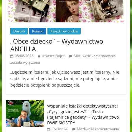
Dorośli
Książki
Książki katolickie
„Obce dziecko” – Wydawnictwo
ANCILLA
05/08/2026
wNaszejBajce
Możliwość komentowania
została wyłączona
„Bądźcie miłosierni, jak Ojciec wasz jest miłosierny. Nie
sądźcie, a nie będziecie sądzeni; nie potępiajcie, a nie
będziecie potępieni; odpuszczajcie,
Wspaniałe książki detektywistyczne!
„Cyryl, gdzie jesteś?” i „Tosia
i tajemnica geodety” – Wydawnictwo
DWIE SIOSTRY
Możliwość komentowania
03/08/2026