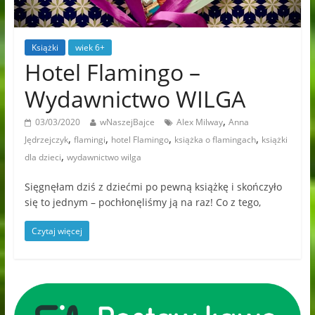
Książki
wiek 6+
Hotel Flamingo –
Wydawnictwo WILGA
,
03/03/2020
wNaszejBajce
Alex Milway
Anna
,
,
,
,
Jędrzejczyk
flamingi
hotel Flamingo
książka o flamingach
książki
,
dla dzieci
wydawnictwo wilga
Sięgnęłam dziś z dziećmi po pewną książkę i skończyło
się to jednym – pochłonęliśmy ją na raz! Co z tego,
Czytaj więcej