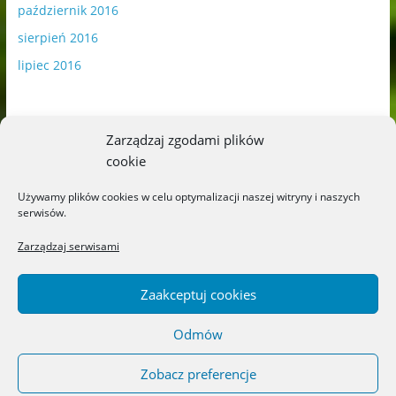
październik 2016
sierpień 2016
lipiec 2016
Zarządzaj zgodami plików
cookie
Publikowane materiały zawierają płatną promocję.
Używamy plików cookies w celu optymalizacji naszej witryny i naszych
serwisów.
Polityka plików cookies
-
Polityka prywatności
Zarządzaj serwisami
Zaakceptuj cookies
Odmów
Copyright © 2026
Blog o książkach dla dzieci i młodzieży –
recenzje i rekomendacje
. All rights reserved.
Zobacz preferencje
Theme: ColorMag by
ThemeGrill
. Powered by
WordPress
.