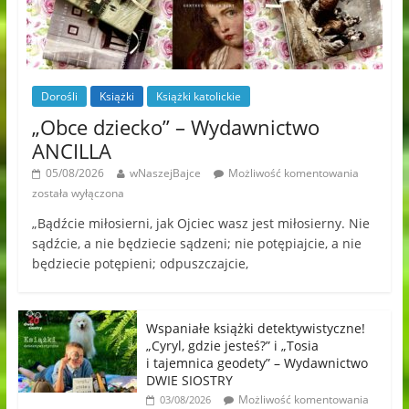
Dorośli
Książki
Książki katolickie
„Obce dziecko” – Wydawnictwo
ANCILLA
05/08/2026
wNaszejBajce
Możliwość komentowania
została wyłączona
„Bądźcie miłosierni, jak Ojciec wasz jest miłosierny. Nie
sądźcie, a nie będziecie sądzeni; nie potępiajcie, a nie
będziecie potępieni; odpuszczajcie,
Wspaniałe książki detektywistyczne!
„Cyryl, gdzie jesteś?” i „Tosia
i tajemnica geodety” – Wydawnictwo
DWIE SIOSTRY
Możliwość komentowania
03/08/2026