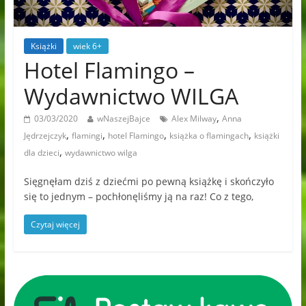
Książki
wiek 6+
Hotel Flamingo –
Wydawnictwo WILGA
,
03/03/2020
wNaszejBajce
Alex Milway
Anna
,
,
,
,
Jędrzejczyk
flamingi
hotel Flamingo
książka o flamingach
książki
,
dla dzieci
wydawnictwo wilga
Sięgnęłam dziś z dziećmi po pewną książkę i skończyło
się to jednym – pochłonęliśmy ją na raz! Co z tego,
Czytaj więcej