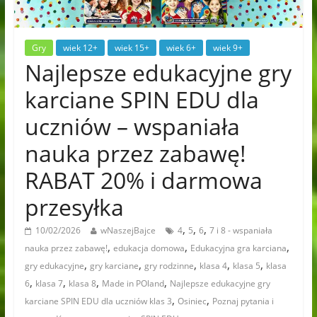
Gry
wiek 12+
wiek 15+
wiek 6+
wiek 9+
Najlepsze edukacyjne gry
karciane SPIN EDU dla
uczniów – wspaniała
nauka przez zabawę!
RABAT 20% i darmowa
przesyłka
,
,
,
10/02/2026
wNaszejBajce
4
5
6
7 i 8 - wspaniała
,
,
,
nauka przez zabawę!
edukacja domowa
Edukacyjna gra karciana
,
,
,
,
,
gry edukacyjne
gry karciane
gry rodzinne
klasa 4
klasa 5
klasa
,
,
,
,
6
klasa 7
klasa 8
Made in POland
Najlepsze edukacyjne gry
,
,
karciane SPIN EDU dla uczniów klas 3
Osiniec
Poznaj pytania i