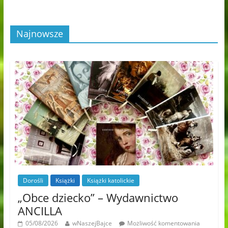
Najnowsze
Dorośli
Książki
Książki katolickie
„Obce dziecko” – Wydawnictwo
ANCILLA
05/08/2026
wNaszejBajce
Możliwość komentowania