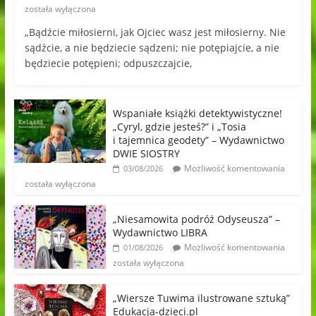
została wyłączona
„Bądźcie miłosierni, jak Ojciec wasz jest miłosierny. Nie
sądźcie, a nie będziecie sądzeni; nie potępiajcie, a nie
będziecie potępieni; odpuszczajcie,
Wspaniałe książki detektywistyczne!
„Cyryl, gdzie jesteś?” i „Tosia
i tajemnica geodety” – Wydawnictwo
DWIE SIOSTRY
Możliwość komentowania
03/08/2026
została wyłączona
„Niesamowita podróż Odyseusza” –
Wydawnictwo LIBRA
Możliwość komentowania
01/08/2026
została wyłączona
„Wiersze Tuwima ilustrowane sztuką”
Edukacja-dzieci.pl