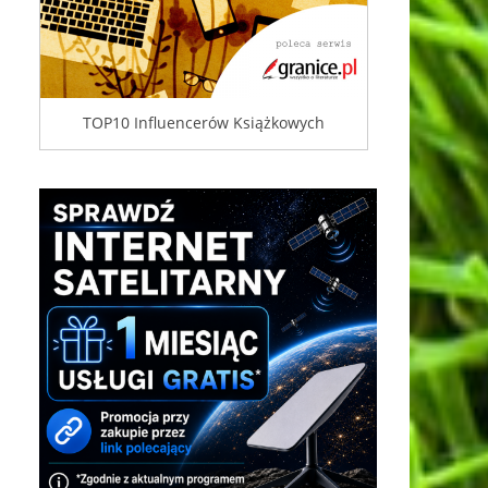
TOP10 Influencerów Książkowych