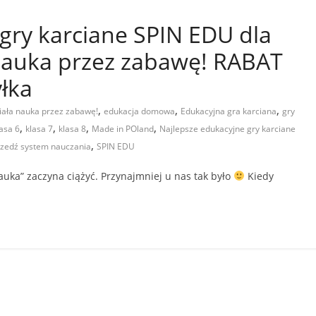
gry karciane SPIN EDU dla
nauka przez zabawę! RABAT
łka
,
,
,
niała nauka przez zabawę!
edukacja domowa
Edukacyjna gra karciana
gry
,
,
,
,
lasa 6
klasa 7
klasa 8
Made in POland
Najlepsze edukacyjne gry karciane
,
przedź system nauczania
SPIN EDU
auka” zaczyna ciążyć. Przynajmniej u nas tak było
Kiedy