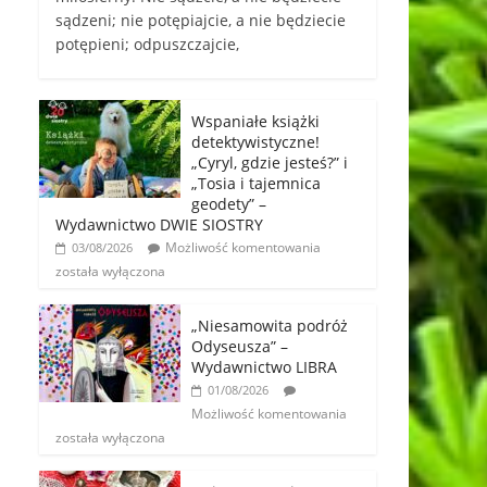
sądzeni; nie potępiajcie, a nie będziecie
potępieni; odpuszczajcie,
Wspaniałe książki
detektywistyczne!
„Cyryl, gdzie jesteś?” i
„Tosia i tajemnica
geodety” –
Wydawnictwo DWIE SIOSTRY
Możliwość komentowania
03/08/2026
została wyłączona
„Niesamowita podróż
Odyseusza” –
Wydawnictwo LIBRA
01/08/2026
Możliwość komentowania
została wyłączona