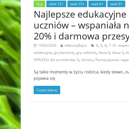
Gry
wiek 12+
wiek 15+
wiek 6+
wiek 9+
Najlepsze edukacyjne 
uczniów – wspaniała 
20% i darmowa przesy
,
,
,
10/02/2026
wNaszejBajce
4
5
6
7 i 8 - wspa
,
,
,
,
,
edukacyjne
gry karciane
gry rodzinne
klasa 4
klasa 5
k
,
,
SPIN EDU dla uczniów klas 3
Osiniec
Poznaj pytania i wy
Są takie momenty w życiu rodzica, kiedy słowo „n
pojawia się
Czytaj więcej