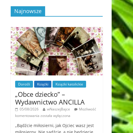
Najnowsze
Dorośli
Książki
Książki katolickie
„Obce dziecko” –
Wydawnictwo ANCILLA
05/08/2026
wNaszejBajce
Możliwość
komentowania
została wyłączona
„Bądźcie miłosierni, jak Ojciec wasz jest
miłosierny. Nie sądźcie, a nie będziecie