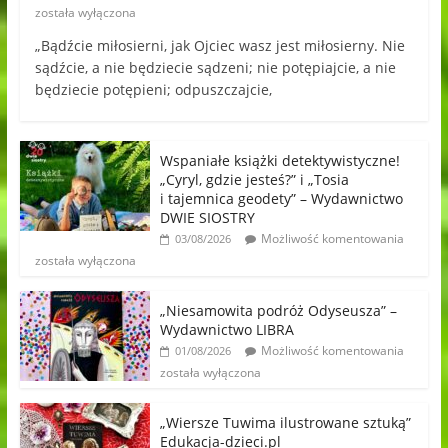
została wyłączona
„Bądźcie miłosierni, jak Ojciec wasz jest miłosierny. Nie
sądźcie, a nie będziecie sądzeni; nie potępiajcie, a nie
będziecie potępieni; odpuszczajcie,
Wspaniałe książki detektywistyczne!
„Cyryl, gdzie jesteś?” i „Tosia
i tajemnica geodety” – Wydawnictwo
DWIE SIOSTRY
Możliwość komentowania
03/08/2026
została wyłączona
„Niesamowita podróż Odyseusza” –
Wydawnictwo LIBRA
Możliwość komentowania
01/08/2026
została wyłączona
„Wiersze Tuwima ilustrowane sztuką”
Edukacja-dzieci.pl