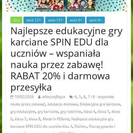
Gry
wiek 12+
wiek 15+
wiek 6+
wiek 9+
Najlepsze edukacyjne gry
karciane SPIN EDU dla
uczniów – wspaniała
nauka przez zabawę!
RABAT 20% i darmowa
przesyłka
,
,
,
10/02/2026
wNaszejBajce
4
5
6
7 i 8 - wspaniała
,
,
,
nauka przez zabawę!
edukacja domowa
Edukacyjna gra karciana
,
,
,
,
,
gry edukacyjne
gry karciane
gry rodzinne
klasa 4
klasa 5
klasa
,
,
,
,
6
klasa 7
klasa 8
Made in POland
Najlepsze edukacyjne gry
,
,
karciane SPIN EDU dla uczniów klas 3
Osiniec
Poznaj pytania i