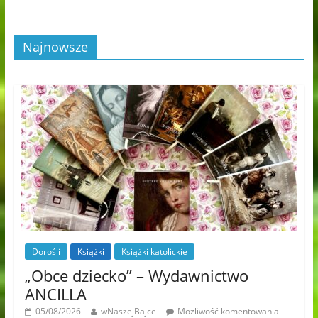
Najnowsze
Dorośli
Książki
Książki katolickie
„Obce dziecko” – Wydawnictwo
ANCILLA
05/08/2026
wNaszejBajce
Możliwość komentowania