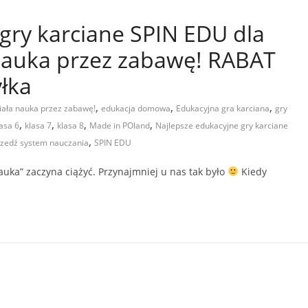
gry karciane SPIN EDU dla
nauka przez zabawę! RABAT
łka
,
,
,
niała nauka przez zabawę!
edukacja domowa
Edukacyjna gra karciana
gry
,
,
,
,
lasa 6
klasa 7
klasa 8
Made in POland
Najlepsze edukacyjne gry karciane
,
przedź system nauczania
SPIN EDU
auka” zaczyna ciążyć. Przynajmniej u nas tak było
Kiedy