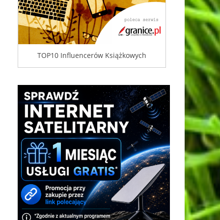
TOP10 Influencerów Książkowych