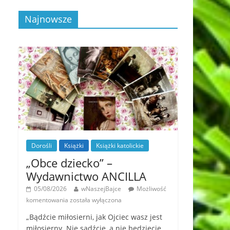
Najnowsze
Dorośli
Książki
Książki katolickie
„Obce dziecko” –
Wydawnictwo ANCILLA
05/08/2026
wNaszejBajce
Możliwość
komentowania
została wyłączona
„Bądźcie miłosierni, jak Ojciec wasz jest
miłosierny. Nie sądźcie, a nie będziecie