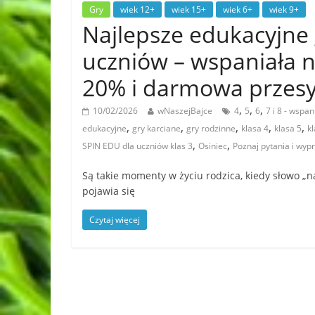
Gry
wiek 12+
wiek 15+
wiek 6+
wiek 9+
Najlepsze edukacyjne 
uczniów – wspaniała 
20% i darmowa przesy
,
,
,
10/02/2026
wNaszejBajce
4
5
6
7 i 8 - wspa
,
,
,
,
,
edukacyjne
gry karciane
gry rodzinne
klasa 4
klasa 5
k
,
,
SPIN EDU dla uczniów klas 3
Osiniec
Poznaj pytania i wy
Są takie momenty w życiu rodzica, kiedy słowo „n
pojawia się
Czytaj więcej