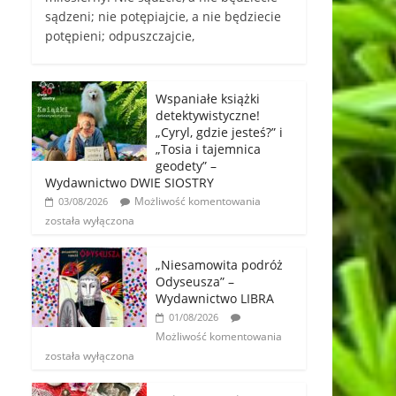
sądzeni; nie potępiajcie, a nie będziecie
potępieni; odpuszczajcie,
Wspaniałe książki
detektywistyczne!
„Cyryl, gdzie jesteś?” i
„Tosia i tajemnica
geodety” –
Wydawnictwo DWIE SIOSTRY
Możliwość komentowania
03/08/2026
została wyłączona
„Niesamowita podróż
Odyseusza” –
Wydawnictwo LIBRA
01/08/2026
Możliwość komentowania
została wyłączona