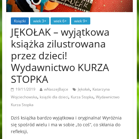
Książki
wiek 3+
wiek 6+
wiek 9+
JĘKOŁAK – wyjątkowa
książka zilustrowana
przez dzieci!
Wydawnictwo KURZA
STOPKA
,
19/11/2019
wNaszejBajce
Jękołak
Katarzyna
,
,
,
Wojciechowska
książki dla dzieci
Kurza Stopka
Wydawnictwo
Kurza Stopka
Dziś książka bardzo wyjątkowa i oryginalna! Wyróżnia
się spośród wielu i ma w sobie „to coś”, co skłania do
refleksji,