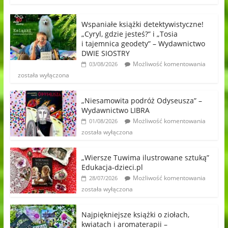
Wspaniałe książki detektywistyczne!
„Cyryl, gdzie jesteś?” i „Tosia
i tajemnica geodety” – Wydawnictwo
DWIE SIOSTRY
Możliwość komentowania
03/08/2026
została wyłączona
„Niesamowita podróż Odyseusza” –
Wydawnictwo LIBRA
Możliwość komentowania
01/08/2026
została wyłączona
„Wiersze Tuwima ilustrowane sztuką”
Edukacja-dzieci.pl
Możliwość komentowania
28/07/2026
została wyłączona
Najpiękniejsze książki o ziołach,
kwiatach i aromaterapii –