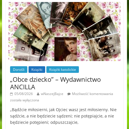
Dorośli
Książki
Książki katolickie
„Obce dziecko” – Wydawnictwo
ANCILLA
05/08/2026
wNaszejBajce
Możliwość komentowania
została wyłączona
„Bądźcie miłosierni, jak Ojciec wasz jest miłosierny. Nie
sądźcie, a nie będziecie sądzeni; nie potępiajcie, a nie
będziecie potępieni; odpuszczajcie,