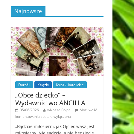
Najnowsze
Dorośli
Książki
Książki katolickie
„Obce dziecko” –
Wydawnictwo ANCILLA
05/08/2026
wNaszejBajce
Możliwość
komentowania
została wyłączona
„Bądźcie miłosierni, jak Ojciec wasz jest
miłosierny. Nie sądźcie, a nie będziecie