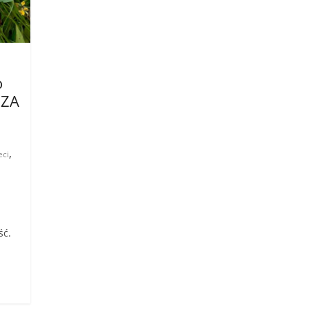
o
RZA
,
eci
ść.