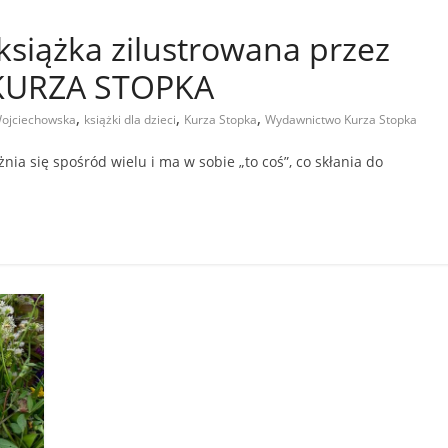
siążka zilustrowana przez
 KURZA STOPKA
,
,
,
Wojciechowska
książki dla dzieci
Kurza Stopka
Wydawnictwo Kurza Stopka
nia się spośród wielu i ma w sobie „to coś”, co skłania do