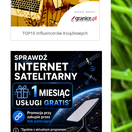
TOP10 Influencerów Książkowych