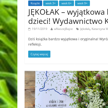
Książki
wiek 3+
wiek 6+
wiek 9+
JĘKOŁAK – wyjątkowa k
dzieci! Wydawnictwo
,
19/11/2019
wNaszejBajce
Jękołak
Katarzyna 
Dziś książka bardzo wyjątkowa i oryginalna! Wyróż
refleksji,
Czytaj więcej