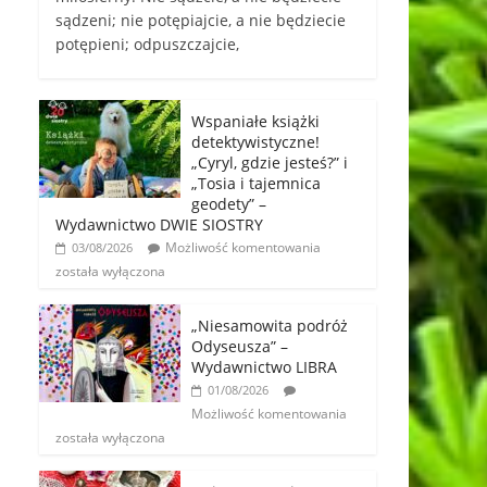
sądzeni; nie potępiajcie, a nie będziecie
potępieni; odpuszczajcie,
Wspaniałe książki
detektywistyczne!
„Cyryl, gdzie jesteś?” i
„Tosia i tajemnica
geodety” –
Wydawnictwo DWIE SIOSTRY
Możliwość komentowania
03/08/2026
została wyłączona
„Niesamowita podróż
Odyseusza” –
Wydawnictwo LIBRA
01/08/2026
Możliwość komentowania
została wyłączona