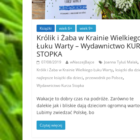
Książki
wiek 6+
wiek 9+
Królik i Żaba w Krainie Wielkieg
Łuku Warty – Wydawnictwo KU
STOPKA
,
07/08/2019
wNaszejBajce
Joanna Tyluś Malak
,
Królik i Żaba w Krainie Wielkiego Łuku Warty
książki dla dzi
,
,
najlepsze książki dla dzieci
przewodnik po Polsce
Wydawnictwo Kurza Stopka
Wakacje to dobry czas na podróże. Zarówno te
dalekie jak i bliskie dają dzieciom ogromną warto
Lubimy zwiedzać Polskę, bo
Czytaj więcej