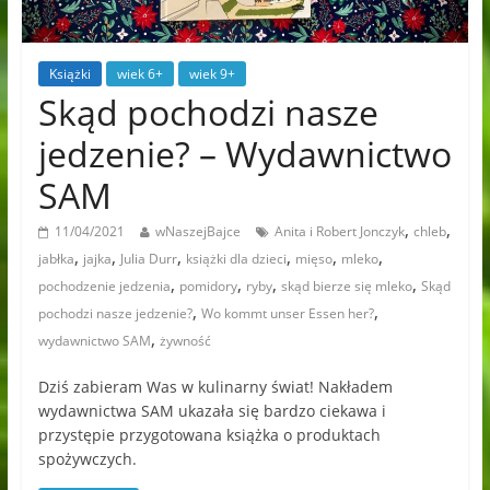
Książki
wiek 6+
wiek 9+
Skąd pochodzi nasze
jedzenie? – Wydawnictwo
SAM
,
,
11/04/2021
wNaszejBajce
Anita i Robert Jonczyk
chleb
,
,
,
,
,
,
jabłka
jajka
Julia Durr
książki dla dzieci
mięso
mleko
,
,
,
,
pochodzenie jedzenia
pomidory
ryby
skąd bierze się mleko
Skąd
,
,
pochodzi nasze jedzenie?
Wo kommt unser Essen her?
,
wydawnictwo SAM
żywność
Dziś zabieram Was w kulinarny świat! Nakładem
wydawnictwa SAM ukazała się bardzo ciekawa i
przystępie przygotowana książka o produktach
spożywczych.