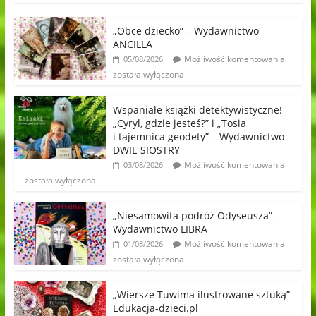
„Obce dziecko” – Wydawnictwo
ANCILLA
Możliwość komentowania
05/08/2026
została wyłączona
Wspaniałe książki detektywistyczne!
„Cyryl, gdzie jesteś?” i „Tosia
i tajemnica geodety” – Wydawnictwo
DWIE SIOSTRY
Możliwość komentowania
03/08/2026
została wyłączona
„Niesamowita podróż Odyseusza” –
Wydawnictwo LIBRA
Możliwość komentowania
01/08/2026
została wyłączona
„Wiersze Tuwima ilustrowane sztuką”
Edukacja-dzieci.pl