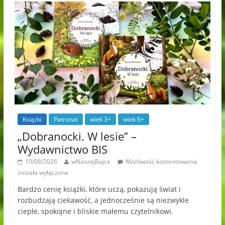
Książki
Patronat
wiek 3+
wiek 6+
„Dobranocki. W lesie” –
Wydawnictwo BIS
10/08/2026
wNaszejBajce
Możliwość komentowania
została wyłączona
Bardzo cenię książki, które uczą, pokazują świat i
rozbudzają ciekawość, a jednocześnie są niezwykle
ciepłe, spokojne i bliskie małemu czytelnikowi.