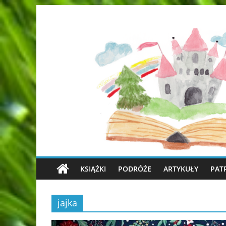
KSIĄŻKI
PODRÓŻE
ARTYKUŁY
PAT
jajka