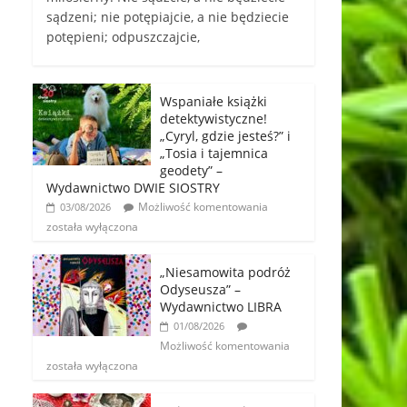
sądzeni; nie potępiajcie, a nie będziecie
potępieni; odpuszczajcie,
Wspaniałe książki
detektywistyczne!
„Cyryl, gdzie jesteś?” i
„Tosia i tajemnica
geodety” –
Wydawnictwo DWIE SIOSTRY
Możliwość komentowania
03/08/2026
została wyłączona
„Niesamowita podróż
Odyseusza” –
Wydawnictwo LIBRA
01/08/2026
Możliwość komentowania
została wyłączona