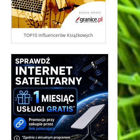
TOP10 Influencerów Książkowych