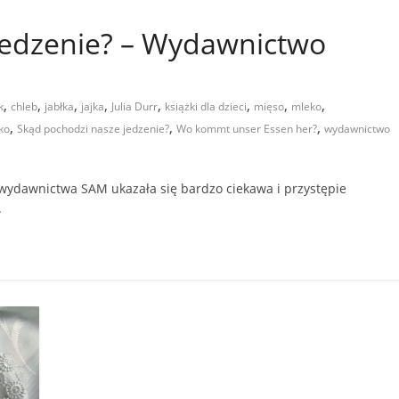
jedzenie? – Wydawnictwo
,
,
,
,
,
,
,
,
k
chleb
jabłka
jajka
Julia Durr
książki dla dzieci
mięso
mleko
,
,
,
ko
Skąd pochodzi nasze jedzenie?
Wo kommt unser Essen her?
wydawnictwo
wydawnictwa SAM ukazała się bardzo ciekawa i przystępie
.