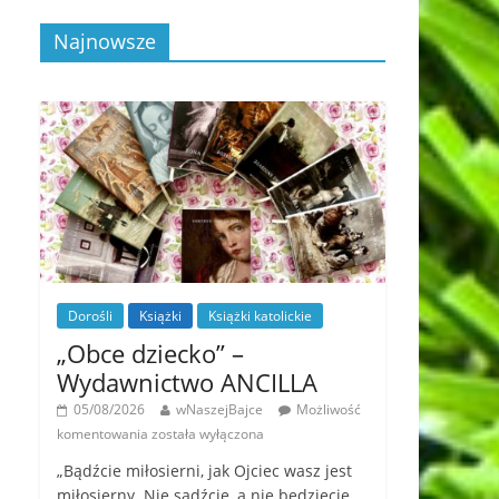
Najnowsze
Dorośli
Książki
Książki katolickie
„Obce dziecko” –
Wydawnictwo ANCILLA
05/08/2026
wNaszejBajce
Możliwość
komentowania
została wyłączona
„Bądźcie miłosierni, jak Ojciec wasz jest
miłosierny. Nie sądźcie, a nie będziecie