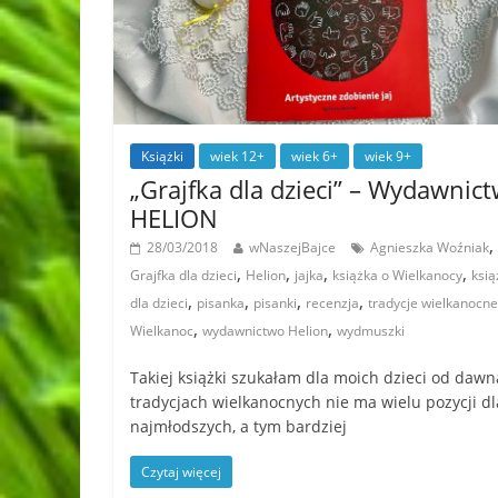
Książki
wiek 12+
wiek 6+
wiek 9+
„Grajfka dla dzieci” – Wydawnic
HELION
,
28/03/2018
wNaszejBajce
Agnieszka Woźniak
,
,
,
,
Grajfka dla dzieci
Helion
jajka
książka o Wielkanocy
ksią
,
,
,
,
dla dzieci
pisanka
pisanki
recenzja
tradycje wielkanocne
,
,
Wielkanoc
wydawnictwo Helion
wydmuszki
Takiej książki szukałam dla moich dzieci od dawn
tradycjach wielkanocnych nie ma wielu pozycji dl
najmłodszych, a tym bardziej
Czytaj więcej