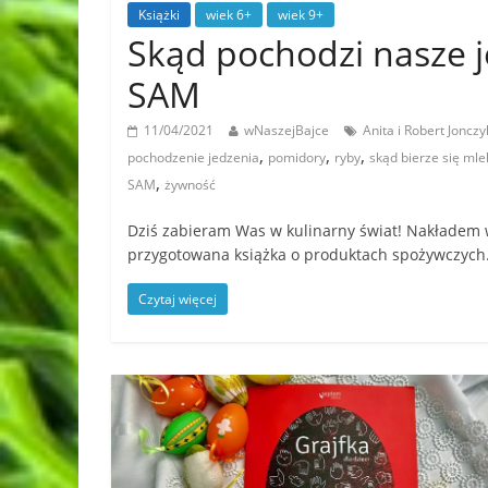
Książki
wiek 6+
wiek 9+
Skąd pochodzi nasze 
SAM
11/04/2021
wNaszejBajce
Anita i Robert Jonczy
,
,
,
pochodzenie jedzenia
pomidory
ryby
skąd bierze się mle
,
SAM
żywność
Dziś zabieram Was w kulinarny świat! Nakładem 
przygotowana książka o produktach spożywczych
Czytaj więcej