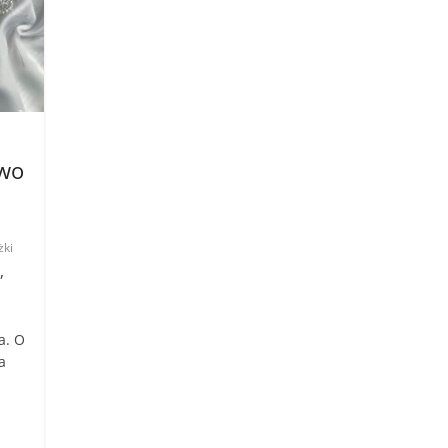
two
żki
,
a. O
a