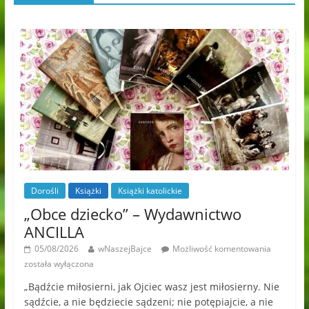
Dorośli
Książki
Książki katolickie
„Obce dziecko” – Wydawnictwo
ANCILLA
05/08/2026
wNaszejBajce
Możliwość komentowania
została wyłączona
„Bądźcie miłosierni, jak Ojciec wasz jest miłosierny. Nie
sądźcie, a nie będziecie sądzeni; nie potępiajcie, a nie