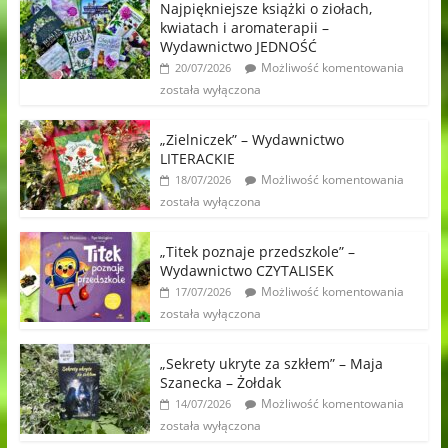
Najpiękniejsze książki o ziołach,
kwiatach i aromaterapii –
Wydawnictwo JEDNOŚĆ
Możliwość komentowania
20/07/2026
została wyłączona
„Zielniczek” – Wydawnictwo
LITERACKIE
Możliwość komentowania
18/07/2026
została wyłączona
„Titek poznaje przedszkole” –
Wydawnictwo CZYTALISEK
Możliwość komentowania
17/07/2026
została wyłączona
„Sekrety ukryte za szkłem” – Maja
Szanecka – Żołdak
Możliwość komentowania
14/07/2026
została wyłączona