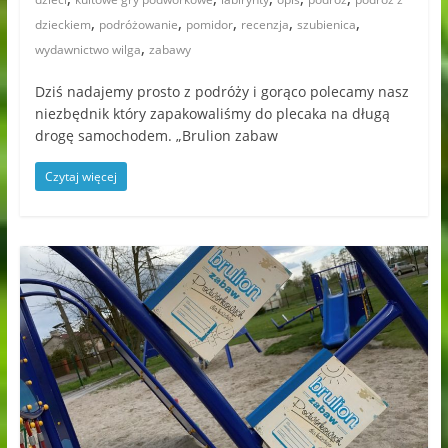
,
,
,
,
,
dzieckiem
podróżowanie
pomidor
recenzja
szubienica
,
wydawnictwo wilga
zabawy
Dziś nadajemy prosto z podróży i gorąco polecamy nasz
niezbędnik który zapakowaliśmy do plecaka na długą
drogę samochodem. „Brulion zabaw
Czytaj więcej