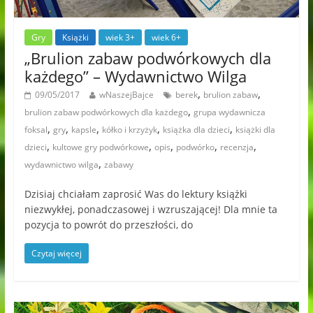
Gry
Książki
wiek 3+
wiek 6+
„Brulion zabaw podwórkowych dla
każdego” – Wydawnictwo Wilga
,
,
09/05/2017
wNaszejBajce
berek
brulion zabaw
,
brulion zabaw podwórkowych dla każdego
grupa wydawnicza
,
,
,
,
,
foksal
gry
kapsle
kółko i krzyżyk
książka dla dzieci
książki dla
,
,
,
,
,
dzieci
kultowe gry podwórkowe
opis
podwórko
recenzja
,
wydawnictwo wilga
zabawy
Dzisiaj chciałam zaprosić Was do lektury książki
niezwykłej, ponadczasowej i wzruszającej! Dla mnie ta
pozycja to powrót do przeszłości, do
Czytaj więcej