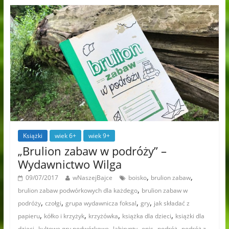
Książki
wiek 6+
wiek 9+
„Brulion zabaw w podróży” –
Wydawnictwo Wilga
,
,
09/07/2017
wNaszejBajce
boisko
brulion zabaw
,
brulion zabaw podwórkowych dla każdego
brulion zabaw w
,
,
,
,
podróży
czołgi
grupa wydawnicza foksal
gry
jak składać z
,
,
,
,
papieru
kółko i krzyżyk
krzyżówka
książka dla dzieci
książki dla
,
,
,
,
,
dzieci
kultowe gry podwórkowe
labirynty
opis
podróż
podróż z