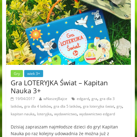
Gry
wiek 3+
Gra LOTERYJKA Świat – Kapitan
Nauka 3+
,
,
19/04/2017
wNaszejBajce
edgard
gra
gra dla 3
,
,
,
,
,
latków
gra dla 4 latków
gra dla 5 latków
gra loteryjka świat
gry
,
,
,
kapitan nauka
loteryjka
wydawnictwo
wydawnictwo edgard
Dzisiaj zapraszam najmłodsze dzieci do gry! Kapitan
Nauka po raz kolejny udowadnia że można już z