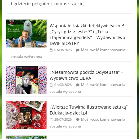
będziecie potępieni; odpuszczajcie,
Wspaniałe książki detektywistyczne!
„Cyryl, gdzie jesteś?” i „Tosia
i tajemnica geodety” – Wydawnictwo
DWIE SIOSTRY
Możliwość komentowania
03/08/2026
została wyłączona
„Niesamowita podróż Odyseusza” –
Wydawnictwo LIBRA
Możliwość komentowania
01/08/2026
została wyłączona
„Wiersze Tuwima ilustrowane sztuką”
Edukacja-dzieci.pl
Możliwość komentowania
28/07/2026
została wyłączona