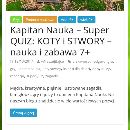
Gry
Pomoce naukowe
wiek 6+
wiek 9+
Kapitan Nauka – Super
QUIZ: KOTY i STWORY –
nauka i zabawa 7+
,
,
,
13/10/2017
wNaszejBajce
ciekawostki
edgard
gra
,
,
,
,
,
,
gry
kapitan nauka
koty stwory
książki dla dzieci
opis
quizy
,
,
recenzja
superQuiz
zagadki
Mądre, kreatywne, pięknie ilustrowane zagadki,
łamigłówki, gry i quizy to domena Kapitana Nauki. Na
naszym blogu znajdziecie wiele wartościowych pozycji
Czytaj więcej