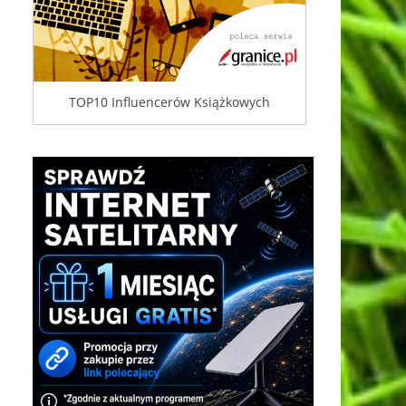
TOP10 Influencerów Książkowych