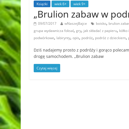
Książki
wiek 6+
wiek 9+
„Brulion zabaw w pod
,
09/07/2017
wNaszejBajce
boisko
brulion zab
,
,
,
grupa wydawnicza foksal
gry
jak składać z papieru
kółko 
,
,
,
,
,
podwórkowe
labirynty
opis
podróż
podróż z dzieckiem
Dziś nadajemy prosto z podróży i gorąco poleca
drogę samochodem. „Brulion zabaw
Czytaj więcej