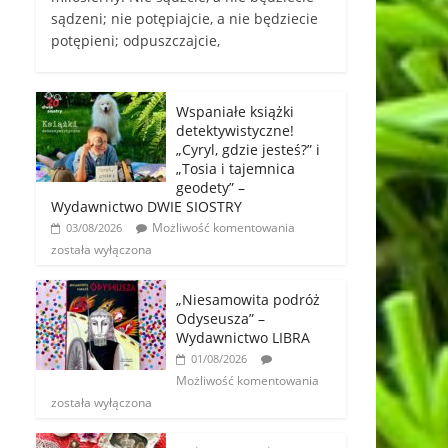
sądzeni; nie potępiajcie, a nie będziecie
potępieni; odpuszczajcie,
Wspaniałe książki
detektywistyczne!
„Cyryl, gdzie jesteś?” i
„Tosia i tajemnica
geodety” –
Wydawnictwo DWIE SIOSTRY
Możliwość komentowania
03/08/2026
została wyłączona
„Niesamowita podróż
Odyseusza” –
Wydawnictwo LIBRA
01/08/2026
Możliwość komentowania
została wyłączona