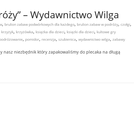
róży” – Wydawnictwo Wilga
,
,
,
,
aw
brulion zabaw podwórkowych dla każdego
brulion zabaw w podróży
czołgi
,
,
,
,
i krzyżyk
krzyżówka
książka dla dzieci
książki dla dzieci
kultowe gry
,
,
,
,
,
podróżowanie
pomidor
recenzja
szubienica
wydawnictwo wilga
zabawy
my nasz niezbędnik który zapakowaliśmy do plecaka na długą