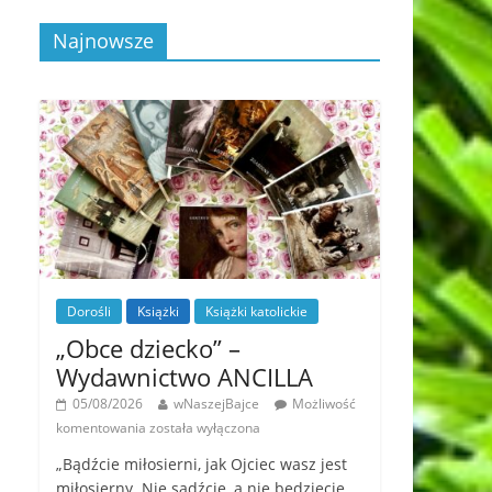
Najnowsze
Dorośli
Książki
Książki katolickie
„Obce dziecko” –
Wydawnictwo ANCILLA
05/08/2026
wNaszejBajce
Możliwość
komentowania
została wyłączona
„Bądźcie miłosierni, jak Ojciec wasz jest
miłosierny. Nie sądźcie, a nie będziecie