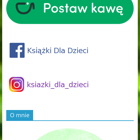
O mnie