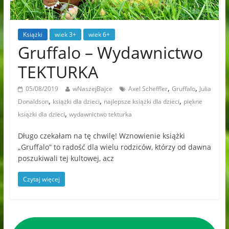
Książki
wiek 3+
wiek 6+
Gruffalo – Wydawnictwo
TEKTURKA
,
,
05/08/2019
wNaszejBajce
Axel Scheffler
Gruffalo
Julia
,
,
,
Donaldson
książki dla dzieci
najlepsze książki dla dzieci
piękne
,
książki dla dzieci
wydawnictwo tekturka
Długo czekałam na tę chwilę! Wznowienie książki
„Gruffalo” to radość dla wielu rodziców, którzy od dawna
poszukiwali tej kultowej, acz
Czytaj więcej