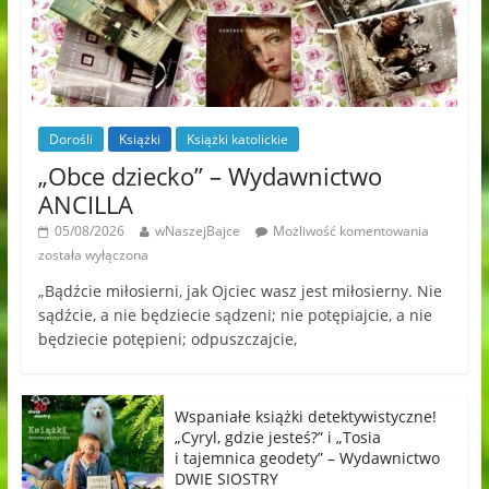
Dorośli
Książki
Książki katolickie
„Obce dziecko” – Wydawnictwo
ANCILLA
05/08/2026
wNaszejBajce
Możliwość komentowania
została wyłączona
„Bądźcie miłosierni, jak Ojciec wasz jest miłosierny. Nie
sądźcie, a nie będziecie sądzeni; nie potępiajcie, a nie
będziecie potępieni; odpuszczajcie,
Wspaniałe książki detektywistyczne!
„Cyryl, gdzie jesteś?” i „Tosia
i tajemnica geodety” – Wydawnictwo
DWIE SIOSTRY