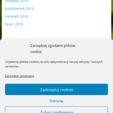
listopad 2016
październik 2016
sierpień 2016
lipiec 2016
Zarządzaj zgodami plików
cookie
Publikowane materiały zawierają płatną promocję.
Używamy plików cookies w celu optymalizacji naszej witryny i naszych
serwisów.
Polityka plików cookies
-
Polityka prywatności
Zarządzaj serwisami
Zaakceptuj cookies
Odmów
Copyright © 2026
Blog o książkach dla dzieci i młodzieży –
recenzje i rekomendacje
. All rights reserved.
Zobacz preferencje
Theme: ColorMag by
ThemeGrill
. Powered by
WordPress
.