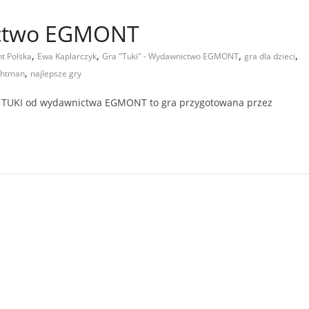
ictwo EGMONT
,
,
,
,
t Polska
Ewa Kaplarczyk
Gra "Tuki" - Wydawnictwo EGMONT
gra dla dzieci
,
chtman
najlepsze gry
ieni. TUKI od wydawnictwa EGMONT to gra przygotowana przez