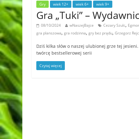
Gry
wiek 12+
wiek 6+
wiek 9+
Gra „Tuki” – Wydawn
,
08/10/2024
wNaszejBajce
Cezary Szulc
Egmon
,
,
,
gra planszowa
gra rodzinna
gry bez prądu
Grzegorz Rej
Dziś kilka słów o naszej ulubionej grze tej jes
twórcę bestsellerowej serii
Czytaj więcej