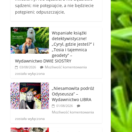
sądzeni; nie potępiajcie, a nie będziecie
potępieni; odpuszczajcie,
Wspaniałe książki
detektywistyczne!
„Cyryl, gdzie jesteś?” i
„Tosia i tajemnica
geodety” –
Wydawnictwo DWIE SIOSTRY
Możliwość komentowania
03/08/2026
została wyłączona
„Niesamowita podróż
Odyseusza” –
Wydawnictwo LIBRA
01/08/2026
Możliwość komentowania
została wyłączona