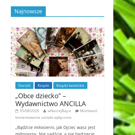
Najnowsze
Dorośli
Książki
Książki katolickie
„Obce dziecko” –
Wydawnictwo ANCILLA
05/08/2026
wNaszejBajce
Możliwość
komentowania
została wyłączona
„Bądźcie miłosierni, jak Ojciec wasz jest
miłosierny. Nie sądźcie, a nie będziecie