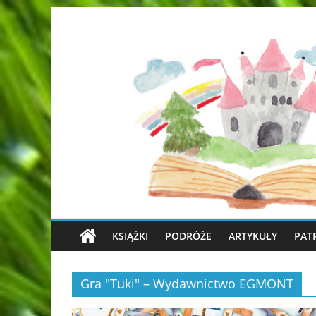
KSIĄŻKI
PODRÓŻE
ARTYKUŁY
PAT
Gra "Tuki" – Wydawnictwo EGMONT