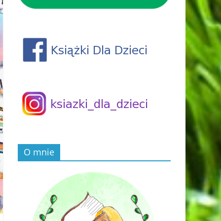
O mnie