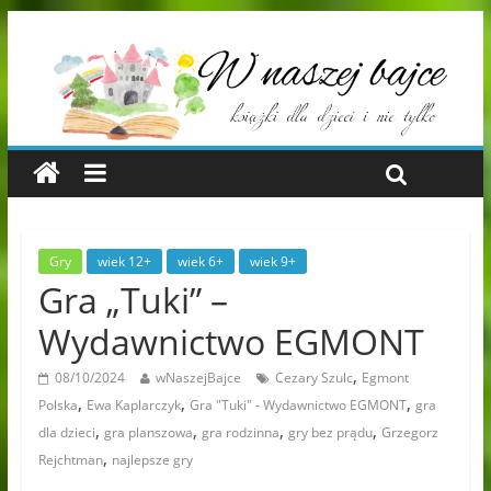
Gry
wiek 12+
wiek 6+
wiek 9+
Gra „Tuki” –
Wydawnictwo EGMONT
,
08/10/2024
wNaszejBajce
Cezary Szulc
Egmont
,
,
,
Polska
Ewa Kaplarczyk
Gra "Tuki" - Wydawnictwo EGMONT
gra
,
,
,
,
dla dzieci
gra planszowa
gra rodzinna
gry bez prądu
Grzegorz
,
Rejchtman
najlepsze gry