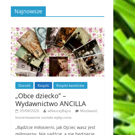
Najnowsze
Dorośli
Książki
Książki katolickie
„Obce dziecko” –
Wydawnictwo ANCILLA
05/08/2026
wNaszejBajce
Możliwość
komentowania
została wyłączona
„Bądźcie miłosierni, jak Ojciec wasz jest
miłosierny. Nie sądźcie, a nie będziecie