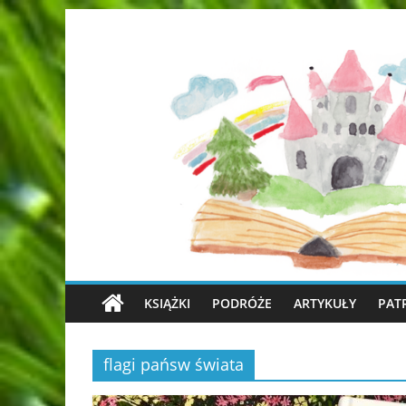
KSIĄŻKI
PODRÓŻE
ARTYKUŁY
PAT
flagi pańsw świata