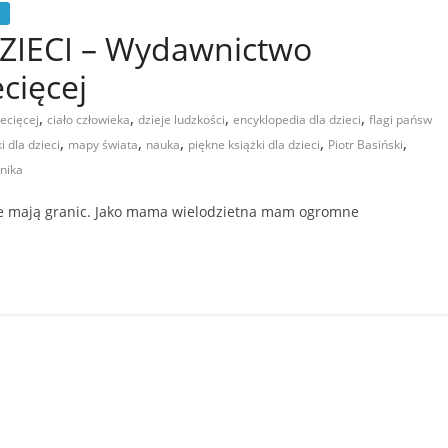
IECI – Wydawnictwo
cięcej
,
,
,
,
ecięcej
ciało człowieka
dzieje ludzkości
encyklopedia dla dzieci
flagi pańsw
,
,
,
,
,
i dla dzieci
mapy świata
nauka
piękne książki dla dzieci
Piotr Basiński
nika
nie mają granic. Jako mama wielodzietna mam ogromne