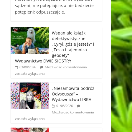
sądzeni; nie potępiajcie, a nie będziecie
potępieni; odpuszczajcie,
Wspaniałe książki
detektywistyczne!
„Cyryl, gdzie jesteś?” i
„Tosia i tajemnica
geodety” –
Wydawnictwo DWIE SIOSTRY
Możliwość komentowania
03/08/2026
została wyłączona
„Niesamowita podróż
Odyseusza” –
Wydawnictwo LIBRA
01/08/2026
Możliwość komentowania
została wyłączona