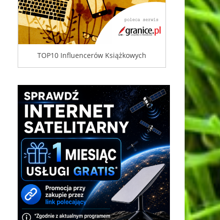
TOP10 Influencerów Książkowych