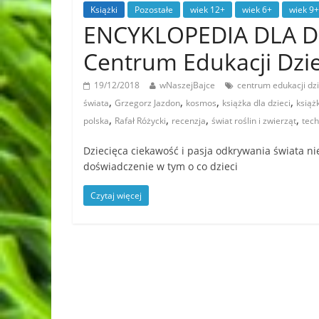
Książki
Pozostałe
wiek 12+
wiek 6+
wiek 9+
ENCYKLOPEDIA DLA DZ
Centrum Edukacji Dzie
19/12/2018
wNaszejBajce
centrum edukacji dzi
,
,
,
,
świata
Grzegorz Jazdon
kosmos
książka dla dzieci
książk
,
,
,
,
polska
Rafał Różycki
recenzja
świat roślin i zwierząt
tech
Dziecięca ciekawość i pasja odkrywania świata 
doświadczenie w tym o co dzieci
Czytaj więcej