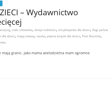
IECI – Wydawnictwo
cięcej
,
,
,
,
ecięcej
ciało człowieka
dzieje ludzkości
encyklopedia dla dzieci
flagi pańsw
,
,
,
,
,
i dla dzieci
mapy świata
nauka
piękne książki dla dzieci
Piotr Basiński
nika
nie mają granic. Jako mama wielodzietna mam ogromne