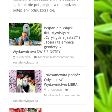
sądzeni; nie potępiajcie, a nie będziecie
potępieni; odpuszczajcie,
Wspaniałe książki
detektywistyczne!
„Cyryl, gdzie jesteś?” i
„Tosia i tajemnica
geodety” –
Wydawnictwo DWIE SIOSTRY
Możliwość komentowania
03/08/2026
została wyłączona
„Niesamowita podróż
Odyseusza” –
Wydawnictwo LIBRA
01/08/2026
Możliwość komentowania
została wyłączona