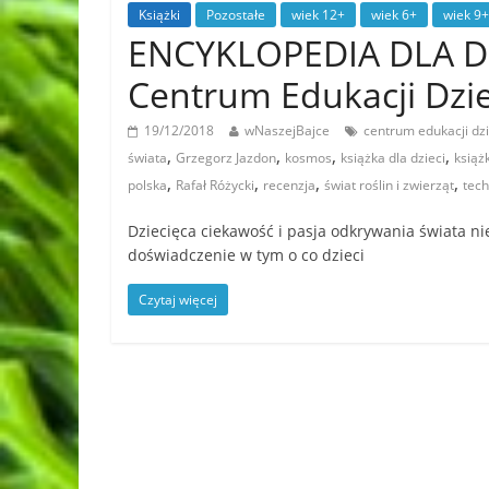
Książki
Pozostałe
wiek 12+
wiek 6+
wiek 9+
ENCYKLOPEDIA DLA DZ
Centrum Edukacji Dzie
19/12/2018
wNaszejBajce
centrum edukacji dzi
,
,
,
,
świata
Grzegorz Jazdon
kosmos
książka dla dzieci
książk
,
,
,
,
polska
Rafał Różycki
recenzja
świat roślin i zwierząt
tech
Dziecięca ciekawość i pasja odkrywania świata 
doświadczenie w tym o co dzieci
Czytaj więcej