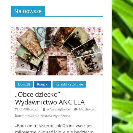
Najnowsze
Dorośli
Książki
Książki katolickie
„Obce dziecko” –
Wydawnictwo ANCILLA
05/08/2026
wNaszejBajce
Możliwość
komentowania
została wyłączona
„Bądźcie miłosierni, jak Ojciec wasz jest
miłosierny. Nie sądźcie, a nie będziecie