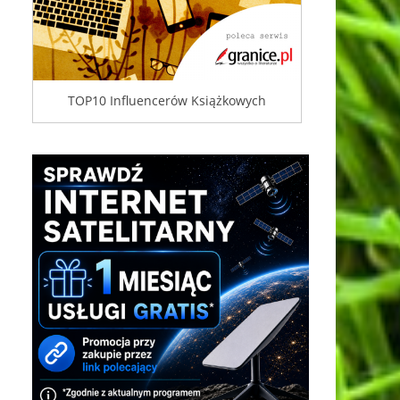
TOP10 Influencerów Książkowych