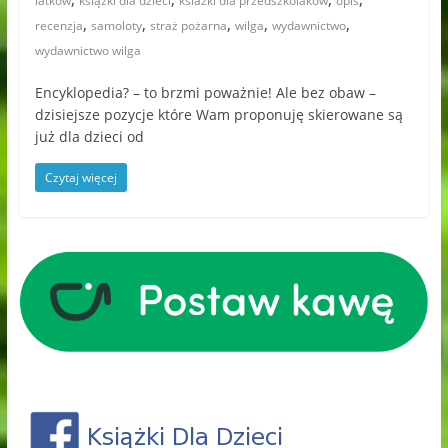
latków
książki dla dzieci
ksiazki dla przedszkolaków
opis
,
,
,
,
,
recenzja
samoloty
straż pożarna
wilga
wydawnictwo
wydawnictwo wilga
Encyklopedia? – to brzmi poważnie! Ale bez obaw –
dzisiejsze pozycje które Wam proponuję skierowane są
już dla dzieci od
Czytaj więcej