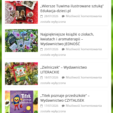
„Wiersze Tuwima ilustrowane sztuką”
Edukacja-dzieci.pl
Możliwość komentowania
28/07/2026
została wyłączona
Najpiękniejsze książki o ziołach,
kwiatach i aromaterapii –
Wydawnictwo JEDNOŚĆ
Możliwość komentowania
20/07/2026
została wyłączona
„Zielniczek” – Wydawnictwo
LITERACKIE
Możliwość komentowania
18/07/2026
została wyłączona
„Titek poznaje przedszkole” –
Wydawnictwo CZYTALISEK
Możliwość komentowania
17/07/2026
została wyłączona