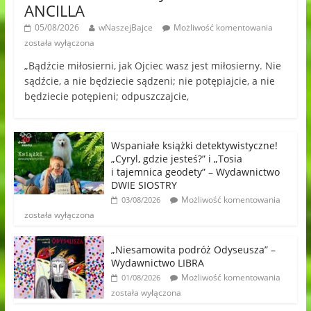
ANCILLA
05/08/2026
wNaszejBajce
Możliwość komentowania
została wyłączona
„Bądźcie miłosierni, jak Ojciec wasz jest miłosierny. Nie
sądźcie, a nie będziecie sądzeni; nie potępiajcie, a nie
będziecie potępieni; odpuszczajcie,
Wspaniałe książki detektywistyczne!
„Cyryl, gdzie jesteś?” i „Tosia
i tajemnica geodety” – Wydawnictwo
DWIE SIOSTRY
Możliwość komentowania
03/08/2026
została wyłączona
„Niesamowita podróż Odyseusza” –
Wydawnictwo LIBRA
Możliwość komentowania
01/08/2026
została wyłączona