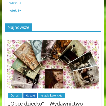
wiek 6+
wiek 9+
Najnowsze
Dorośli
Książki
Książki katolickie
„Obce dziecko” – Wydawnictwo