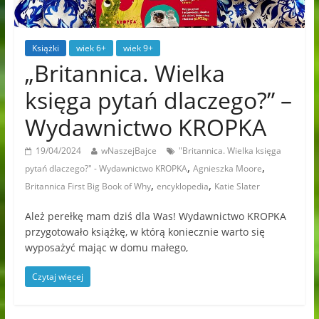
Książki
wiek 6+
wiek 9+
„Britannica. Wielka
księga pytań dlaczego?” –
Wydawnictwo KROPKA
19/04/2024
wNaszejBajce
"Britannica. Wielka księga
,
,
pytań dlaczego?" - Wydawnictwo KROPKA
Agnieszka Moore
,
,
Britannica First Big Book of Why
encyklopedia
Katie Slater
Ależ perełkę mam dziś dla Was! Wydawnictwo KROPKA
przygotowało książkę, w którą koniecznie warto się
wyposażyć mając w domu małego,
Czytaj więcej