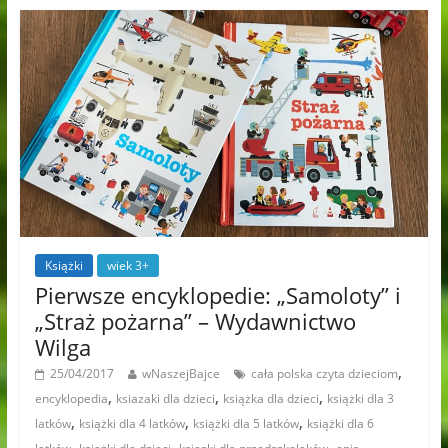
Książki
wiek 3+
Pierwsze encyklopedie: „Samoloty” i
„Straż pożarna” – Wydawnictwo
Wilga
,
25/04/2017
wNaszejBajce
cała polska czyta dzieciom
,
,
,
encyklopedia
ksiazaki dla dzieci
książka dla dzieci
książki dla 3
,
,
,
latków
książki dla 4 latków
książki dla 5 latków
książki dla 6
,
,
,
,