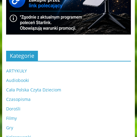
Kategorie
ARTYKUŁY
Audiobooki
Cała Polska Czyta Dzieciom
Czasopisma
Dorośli
Filmy
Gry