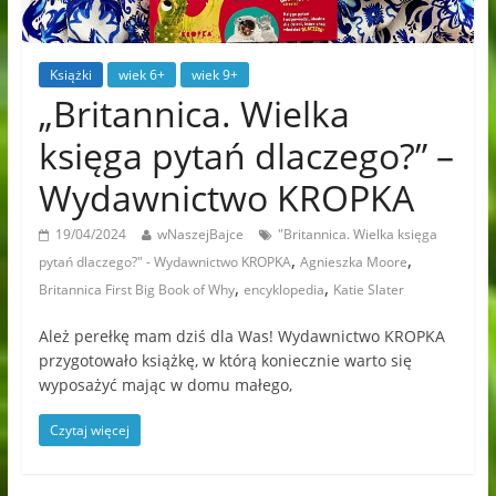
Książki
wiek 6+
wiek 9+
„Britannica. Wielka
księga pytań dlaczego?” –
Wydawnictwo KROPKA
19/04/2024
wNaszejBajce
"Britannica. Wielka księga
,
,
pytań dlaczego?" - Wydawnictwo KROPKA
Agnieszka Moore
,
,
Britannica First Big Book of Why
encyklopedia
Katie Slater
Ależ perełkę mam dziś dla Was! Wydawnictwo KROPKA
przygotowało książkę, w którą koniecznie warto się
wyposażyć mając w domu małego,
Czytaj więcej