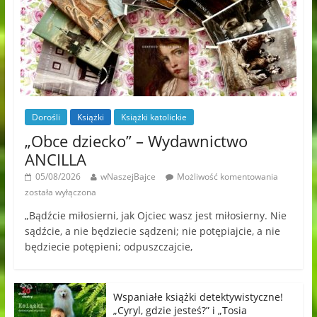
Dorośli
Książki
Książki katolickie
„Obce dziecko” – Wydawnictwo
ANCILLA
05/08/2026
wNaszejBajce
Możliwość komentowania
została wyłączona
„Bądźcie miłosierni, jak Ojciec wasz jest miłosierny. Nie
sądźcie, a nie będziecie sądzeni; nie potępiajcie, a nie
będziecie potępieni; odpuszczajcie,
Wspaniałe książki detektywistyczne!
„Cyryl, gdzie jesteś?” i „Tosia