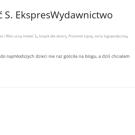
ić S. EkspresWydawnictwo
,
,
,
,
no i Wito uczą mówić S
książk dla dzieci
Przemek Liput
seria logopedyczna
do najmłodszych dzieci nie raz gościła na blogu, a dziś chciałam