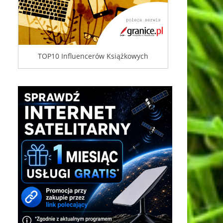
TOP10 Influencerów Książkowych