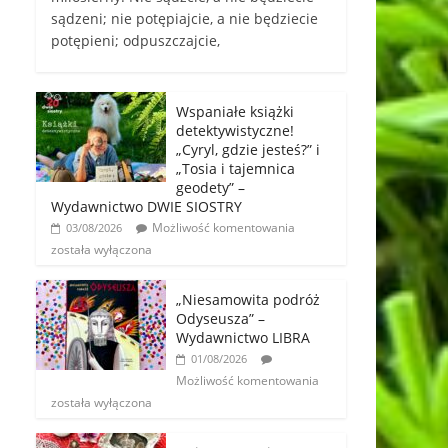
sądzeni; nie potępiajcie, a nie będziecie
potępieni; odpuszczajcie,
Wspaniałe książki
detektywistyczne!
„Cyryl, gdzie jesteś?” i
„Tosia i tajemnica
geodety” –
Wydawnictwo DWIE SIOSTRY
Możliwość komentowania
03/08/2026
została wyłączona
„Niesamowita podróż
Odyseusza” –
Wydawnictwo LIBRA
01/08/2026
Możliwość komentowania
została wyłączona