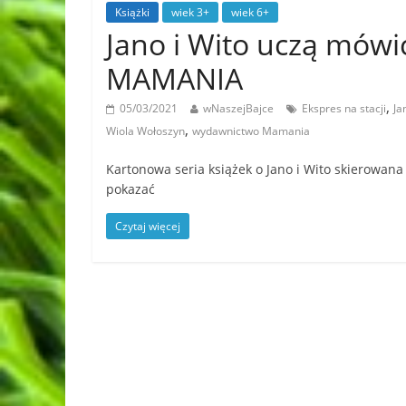
Książki
wiek 3+
wiek 6+
Jano i Wito uczą mów
MAMANIA
,
05/03/2021
wNaszejBajce
Ekspres na stacji
Ja
,
Wiola Wołoszyn
wydawnictwo Mamania
Kartonowa seria książek o Jano i Wito skierowana 
pokazać
Czytaj więcej