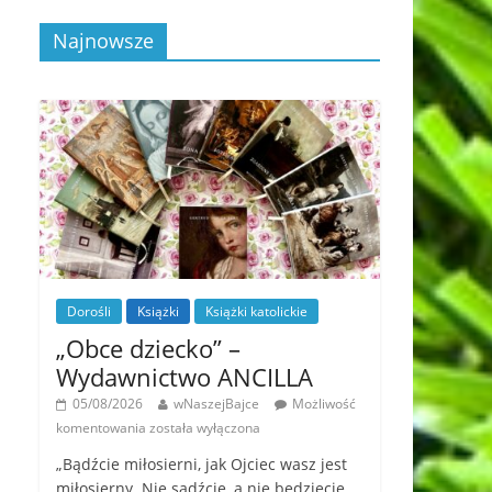
Najnowsze
Dorośli
Książki
Książki katolickie
„Obce dziecko” –
Wydawnictwo ANCILLA
05/08/2026
wNaszejBajce
Możliwość
komentowania
została wyłączona
„Bądźcie miłosierni, jak Ojciec wasz jest
miłosierny. Nie sądźcie, a nie będziecie