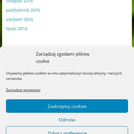
listopad 2016
październik 2016
sierpień 2016
lipiec 2016
Zarządzaj zgodami plików
cookie
Publikowane materiały zawierają płatną promocję.
Używamy plików cookies w celu optymalizacji naszej witryny i naszych
serwisów.
Polityka plików cookies
-
Polityka prywatności
Zarządzaj serwisami
Zaakceptuj cookies
Odmów
Copyright © 2026
Blog o książkach dla dzieci i młodzieży –
recenzje i rekomendacje
. All rights reserved.
Zobacz preferencje
Theme: ColorMag by
ThemeGrill
. Powered by
WordPress
.