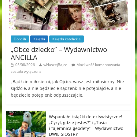
Dorośli
Książki
Książki katolickie
„Obce dziecko” – Wydawnictwo
ANCILLA
05/08/2026
wNaszejBajce
Możliwość komentowania
została wyłączona
„Bądźcie miłosierni, jak Ojciec wasz jest miłosierny. Nie
sądźcie, a nie będziecie sądzeni; nie potępiajcie, a nie
będziecie potępieni; odpuszczajcie,
Wspaniałe książki detektywistyczne!
„Cyryl, gdzie jesteś?” i „Tosia
i tajemnica geodety” – Wydawnictwo
DWIE SIOSTRY