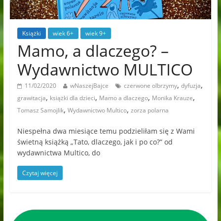
Książki
wiek 6+
wiek 9+
Mamo, a dlaczego? –
Wydawnictwo MULTICO
,
,
11/02/2020
wNaszejBajce
czerwone olbrzymy
dyfuzja
,
,
,
,
grawitacja
książki dla dzieci
Mamo a dlaczego
Monika Krauze
,
,
Tomasz Samojlik
Wydawnictwo Multico
zorza polarna
Niespełna dwa miesiące temu podzieliłam się z Wami
świetną książką „Tato, dlaczego, jak i po co?” od
wydawnictwa Multico, do
Czytaj więcej