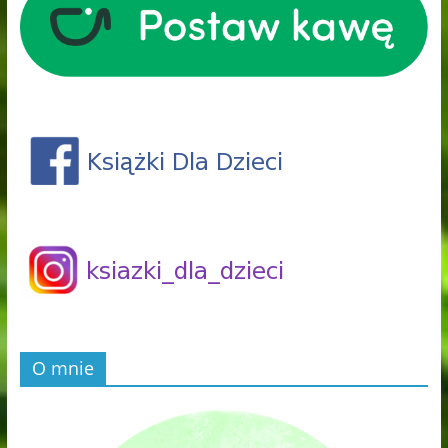
O mnie