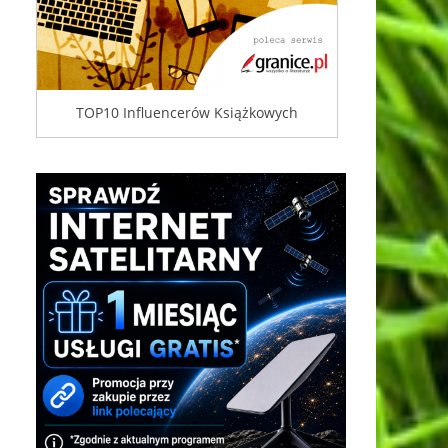
TOP10 Influencerów Książkowych