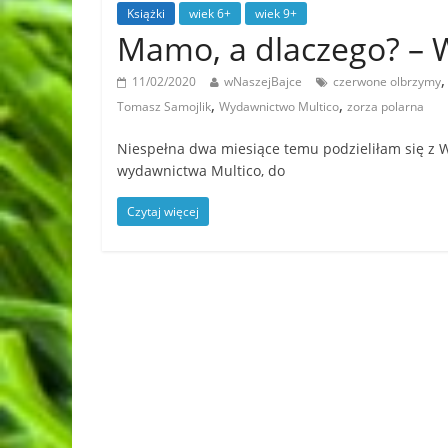
Książki
wiek 6+
wiek 9+
Mamo, a dlaczego? –
11/02/2020
wNaszejBajce
czerwone olbrzymy
,
,
Tomasz Samojlik
Wydawnictwo Multico
zorza polarna
Niespełna dwa miesiące temu podzieliłam się z Wa
wydawnictwa Multico, do
Czytaj więcej