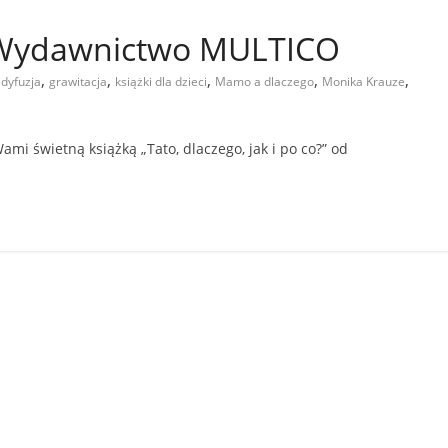
 Wydawnictwo MULTICO
,
,
,
,
,
,
dyfuzja
grawitacja
książki dla dzieci
Mamo a dlaczego
Monika Krauze
mi świetną książką „Tato, dlaczego, jak i po co?” od