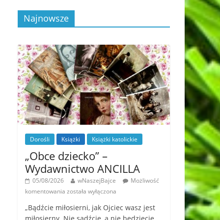
Najnowsze
Dorośli
Książki
Książki katolickie
„Obce dziecko” –
Wydawnictwo ANCILLA
05/08/2026
wNaszejBajce
Możliwość
komentowania
została wyłączona
„Bądźcie miłosierni, jak Ojciec wasz jest
miłosierny. Nie sądźcie, a nie będziecie