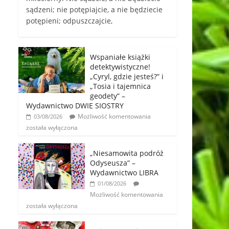
sądzeni; nie potępiajcie, a nie będziecie
potępieni; odpuszczajcie,
Wspaniałe książki
detektywistyczne!
„Cyryl, gdzie jesteś?” i
„Tosia i tajemnica
geodety” –
Wydawnictwo DWIE SIOSTRY
Możliwość komentowania
03/08/2026
została wyłączona
„Niesamowita podróż
Odyseusza” –
Wydawnictwo LIBRA
01/08/2026
Możliwość komentowania
została wyłączona