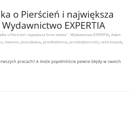
ka o Pierścień i największa
 – Wydawnictwo EXPERTIA
,
alka o Pierścień i największa firma świata" - Wydawnictwo EXPERTIA
Adam
,
,
,
,
,
,
ec
inwestor
pracodawca
przedsiębiorca
przedsiębiorczość
seria książek
ierwszych pracach? A może popełniliście pewne błędy w swoich