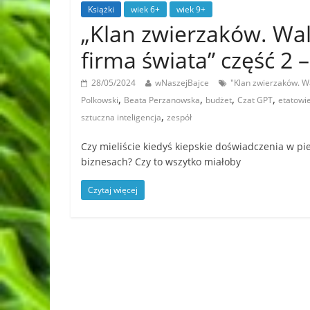
Książki
wiek 6+
wiek 9+
„Klan zwierzaków. Wal
firma świata” część 2
28/05/2024
wNaszejBajce
"Klan zwierzaków. W
,
,
,
,
Polkowski
Beata Perzanowska
budżet
Czat GPT
etatowi
,
sztuczna inteligencja
zespół
Czy mieliście kiedyś kiepskie doświadczenia w p
biznesach? Czy to wszytko miałoby
Czytaj więcej