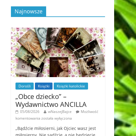
Najnowsze
Dorośli
Książki
Książki katolickie
„Obce dziecko” –
Wydawnictwo ANCILLA
05/08/2026
wNaszejBajce
Możliwość
komentowania
została wyłączona
„Bądźcie miłosierni, jak Ojciec wasz jest
miłosierny. Nie sądźcie, a nie będziecie