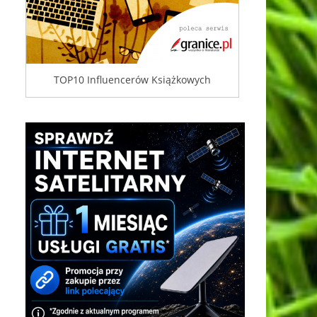
TOP10 Influencerów Książkowych