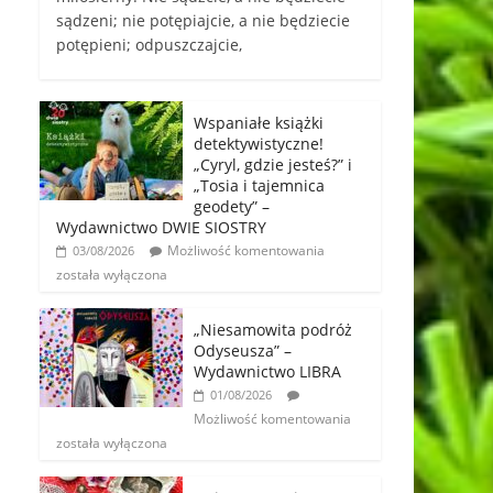
sądzeni; nie potępiajcie, a nie będziecie
potępieni; odpuszczajcie,
Wspaniałe książki
detektywistyczne!
„Cyryl, gdzie jesteś?” i
„Tosia i tajemnica
geodety” –
Wydawnictwo DWIE SIOSTRY
Możliwość komentowania
03/08/2026
została wyłączona
„Niesamowita podróż
Odyseusza” –
Wydawnictwo LIBRA
01/08/2026
Możliwość komentowania
została wyłączona