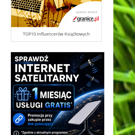
TOP10 Influencerów Książkowych