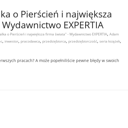
ka o Pierścień i największa
 – Wydawnictwo EXPERTIA
,
alka o Pierścień i największa firma świata" - Wydawnictwo EXPERTIA
Adam
,
,
,
,
,
,
ec
inwestor
pracodawca
przedsiębiorca
przedsiębiorczość
seria książek
ierwszych pracach? A może popełniliście pewne błędy w swoich