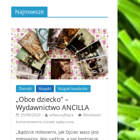
Najnowsze
Dorośli
Książki
Książki katolickie
„Obce dziecko” –
Wydawnictwo ANCILLA
05/08/2026
wNaszejBajce
Możliwość
komentowania
została wyłączona
„Bądźcie miłosierni, jak Ojciec wasz jest
miłosierny. Nie sądźcie, a nie będziecie