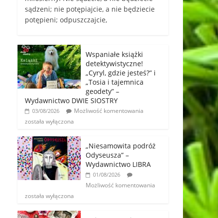
sądzeni; nie potępiajcie, a nie będziecie
potępieni; odpuszczajcie,
Wspaniałe książki
detektywistyczne!
„Cyryl, gdzie jesteś?” i
„Tosia i tajemnica
geodety” –
Wydawnictwo DWIE SIOSTRY
Możliwość komentowania
03/08/2026
została wyłączona
„Niesamowita podróż
Odyseusza” –
Wydawnictwo LIBRA
01/08/2026
Możliwość komentowania
została wyłączona