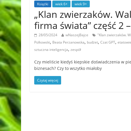
Książki
wiek 6+
wiek 9+
„Klan zwierzaków. Wal
firma świata” część 2
28/05/2024
wNaszejBajce
"Klan zwierzaków. W
,
,
,
,
Polkowski
Beata Perzanowska
budżet
Czat GPT
etatowi
,
sztuczna inteligencja
zespół
Czy mieliście kiedyś kiepskie doświadczenia w p
biznesach? Czy to wszytko miałoby
Czytaj więcej