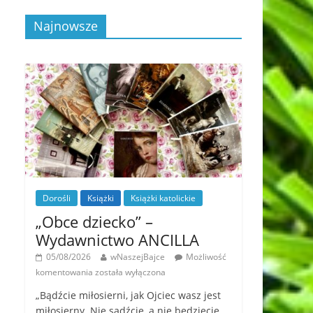
Najnowsze
Dorośli
Książki
Książki katolickie
„Obce dziecko” –
Wydawnictwo ANCILLA
05/08/2026
wNaszejBajce
Możliwość
komentowania
została wyłączona
„Bądźcie miłosierni, jak Ojciec wasz jest
miłosierny. Nie sądźcie, a nie będziecie