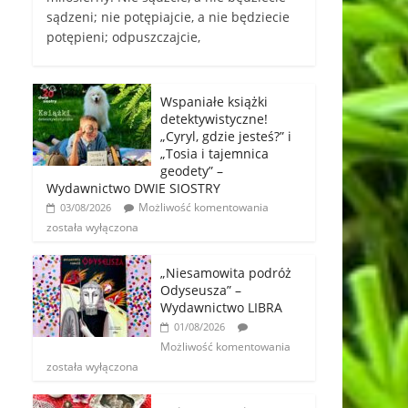
sądzeni; nie potępiajcie, a nie będziecie
potępieni; odpuszczajcie,
Wspaniałe książki
detektywistyczne!
„Cyryl, gdzie jesteś?” i
„Tosia i tajemnica
geodety” –
Wydawnictwo DWIE SIOSTRY
Możliwość komentowania
03/08/2026
została wyłączona
„Niesamowita podróż
Odyseusza” –
Wydawnictwo LIBRA
01/08/2026
Możliwość komentowania
została wyłączona