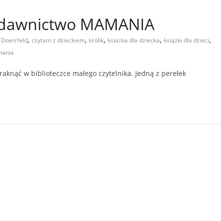
 Wydawnictwo MAMANIA
,
,
,
,
,
 Doerrfeld
czytam z dzieckiem
królik
ksiażka dla dziecka
książki dla dzieci
mania
raknąć w biblioteczce małego czytelnika. Jedną z perełek