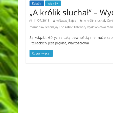
Książki
wiek 3+
„A królik słuchał” –
,
11/07/2018
wNaszejBajce
A królik słuchał
Cori
,
,
,
mamania
recenzja
The rabbit listened
wydawnictwo Ma
Są książki, których z całą pewnością nie może zab
literackich jest piękna, wartościowa
Czytaj więcej