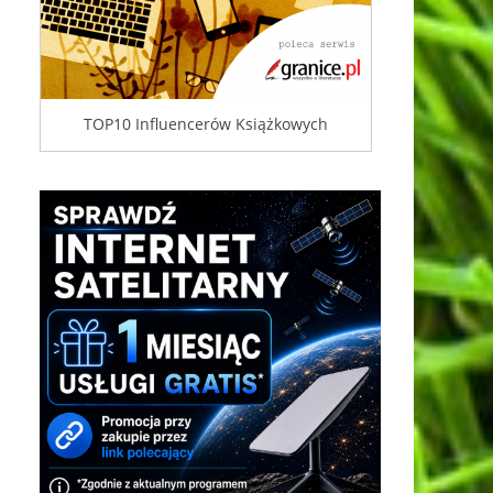
TOP10 Influencerów Książkowych